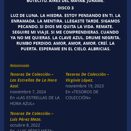
BOTECITO. AIRES DEL MAYAB. JURAME.
DISCO 3
LUZ DE LUNA. LA HIEDRA. ESTOY PENSANDO EN TI. LA
ENRAMADA. LA MENTIRA. LLEGASTE TARDE. SIGAMOS
PECANDO. SI DIOS ME QUITA LA VIDA. REMATE.
SEGUIRE MI VIAJE. SI ME COMPRENDIERAS. CUANDO
YA NO ME QUIERAS. LA CLAVE AZUL. DRUME NEGRITA.
RUMBO PERDIDO. AMOR, AMOR, AMOR. CREÍ. LA
PUERTA. ESPERAME EN EL CIELO. ALBRICIAS.
Relacionado
Tesoros De Colección –
Tesoros De Colección –
Las Estrellas De La Hora
Virginia López.
Azul.
noviembre 19, 2023
noviembre 7, 2024
En «TESOROS DE
En «LAS ESTRELLAS DE LA
COLECCIÓN»
HORA AZUL»
Tesoros De Colección –
Luis Pérez Meza.
octubre 8, 2022
En «LUIS PÉREZ MEZA»