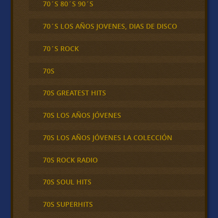
70´S 80´S 90´S
70´S LOS AÑOS JOVENES, DIAS DE DISCO
70´S ROCK
70S
70S GREATEST HITS
70S LOS AÑOS JÓVENES
70S LOS AÑOS JÓVENES LA COLECCIÓN
70S ROCK RADIO
70S SOUL HITS
70S SUPERHITS