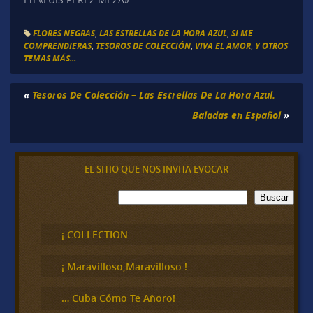
FLORES NEGRAS
,
LAS ESTRELLAS DE LA HORA AZUL
,
SI ME
COMPRENDIERAS
,
TESOROS DE COLECCIÓN
,
VIVA EL AMOR
,
Y OTROS
TEMAS MÁS...
«
Tesoros De Colección – Las Estrellas De La Hora Azul.
Baladas en Español
»
EL SITIO QUE NOS INVITA EVOCAR
B
Buscar
u
s
c
¡ COLLECTION
a
r
¡ Maravilloso,Maravilloso !
… Cuba Cómo Te Añoro!