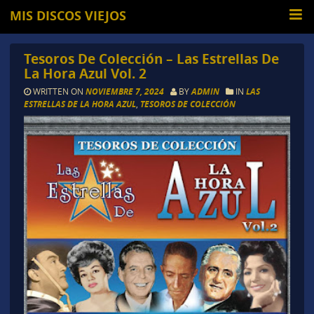
MIS DISCOS VIEJOS
Tesoros De Colección – Las Estrellas De
La Hora Azul Vol. 2
WRITTEN ON
NOVIEMBRE 7, 2024
BY
ADMIN
IN
LAS
ESTRELLAS DE LA HORA AZUL
,
TESOROS DE COLECCIÓN