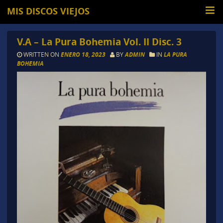
MIS DISCOS VIEJOS
V.A – La Pura Bohemia Vol. II Disc. 3
WRITTEN ON
ENERO 18, 2023
BY
ADMIN
IN
LA PURA
BOHEMIA