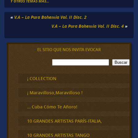
Y OTROS TEMAS MÁS...
«
V.A – La Pura Bohemia Vol. II Disc. 2
V.A – La Pura Bohemia Vol. II Disc. 4
»
EL SITIO QUE NOS INVITA EVOCAR
B
Buscar
u
s
c
¡ COLLECTION
a
r
¡ Maravilloso,Maravilloso !
… Cuba Cómo Te Añoro!
10 GRANDES ARTISTAS PARÍS-ITALIA,
10 GRANDES ARTISTAS TANGO