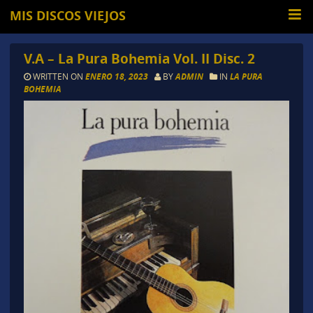
MIS DISCOS VIEJOS
V.A – La Pura Bohemia Vol. II Disc. 2
WRITTEN ON
ENERO 18, 2023
BY
ADMIN
IN
LA PURA
BOHEMIA