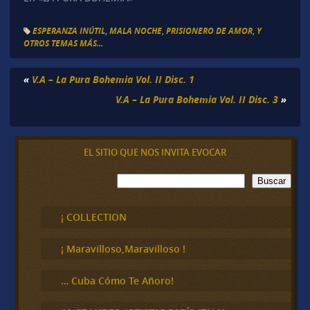
ESPERANZA INÚTIL
,
MALA NOCHE
,
PRISIONERO DE AMOR
,
Y
OTROS TEMAS MÁS...
«
V.A – La Pura Bohemia Vol. II Disc. 1
V.A – La Pura Bohemia Vol. II Disc. 3
»
EL SITIO QUE NOS INVITA EVOCAR
B
Buscar
u
s
c
¡ COLLECTION
a
r
¡ Maravilloso,Maravilloso !
… Cuba Cómo Te Añoro!