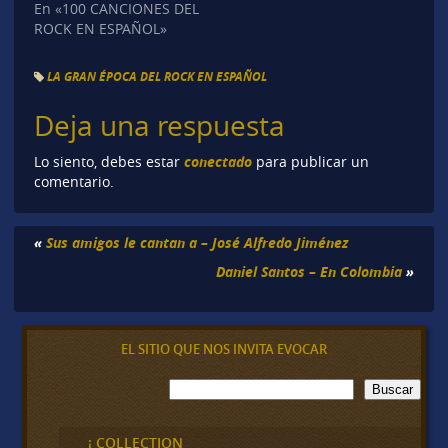
En «100 CANCIONES DEL
ROCK EN ESPAÑOL»
LA GRAN ÉPOCA DEL ROCK EN ESPAÑOL
Deja una respuesta
conectado
Lo siento, debes estar
para publicar un
comentario.
«
Sus amigos le cantan a – José Alfredo Jiménez
Daniel Santos – En Colombia
»
EL SITIO QUE NOS INVITA EVOCAR
B
Buscar
u
s
c
¡ COLLECTION