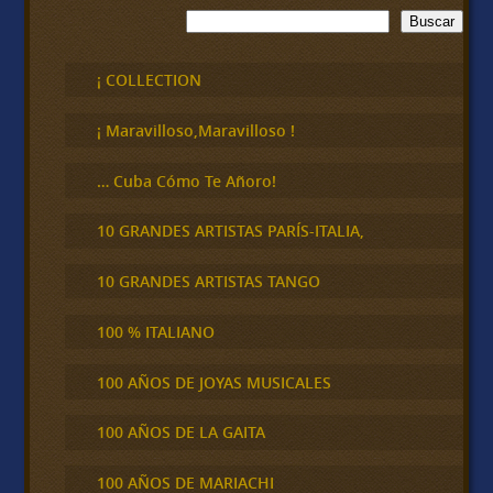
B
Buscar
u
s
c
¡ COLLECTION
a
r
¡ Maravilloso,Maravilloso !
… Cuba Cómo Te Añoro!
10 GRANDES ARTISTAS PARÍS-ITALIA,
10 GRANDES ARTISTAS TANGO
100 % ITALIANO
100 AÑOS DE JOYAS MUSICALES
100 AÑOS DE LA GAITA
100 AÑOS DE MARIACHI