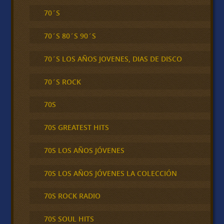
70´S
70´S 80´S 90´S
70´S LOS AÑOS JOVENES, DIAS DE DISCO
70´S ROCK
70S
70S GREATEST HITS
70S LOS AÑOS JÓVENES
70S LOS AÑOS JÓVENES LA COLECCIÓN
70S ROCK RADIO
70S SOUL HITS