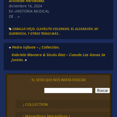
Armando Hernández.
diciembre 16, 2024
En «HISTORIA MUSICAL
DE ...»
CABALLO VIEJO
,
CLAVELITO COLORADO
,
EL ALCARAVÁN
,
MI
QUERENCIA
,
Y OTROS TEMAS MÁS...
«
Pedro Infante – ¡ Collection.
Gabriela Montero & Simón Díaz – Cuando Las Ganas Se
Juntan.
»
EL SITIO QUE NOS INVITA EVOCAR
B
Buscar
u
s
c
¡ COLLECTION
a
r
¡ Maravilloso,Maravilloso !