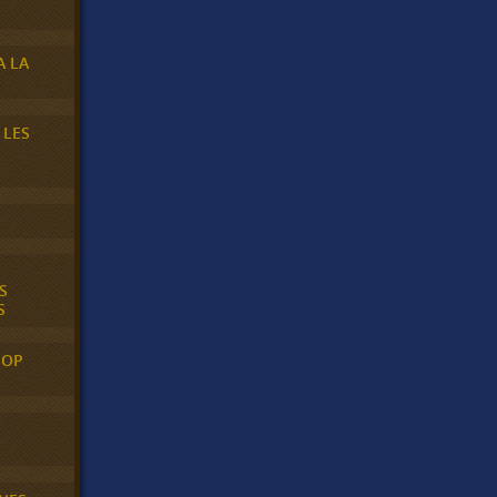
A LA
 LES
S
S
POP