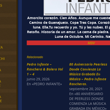
AS
Amorcito corazón. Cien Años. Aunque me cueste
Camino de Guanajuato. Copa Tras Copa. Corazón
luna. Ella.Tu recuerdo y yo. Tú y las nubes. El 
Retoño. Historia de un amor. La cama de piedra. 
Luna de Octubre. Mi Carinito. N
MDV
TA
Relacionado
CHI
Pedro Infante –
80 Aniversario Peerless
Ranchera & Bolero Vol
Donde Comienza La
A
1 – 4
Música Grabada En
junio 29, 2026
México – Pedro Infante
A
En «PEDRO INFANTE»
Rancheras.
E
septiembre 20, 2021
En «80 ANIVERSARIO
A
DE PEERLESS DONDE
E
COMIENZA LA MÚSICA
GRABADA EN MÉXICO»