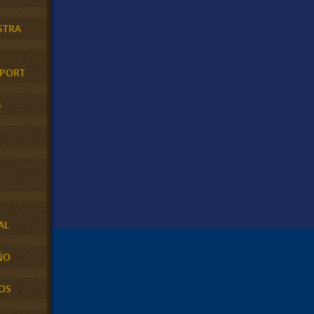
STRA
XPORT
S
AL
ÑO
OS