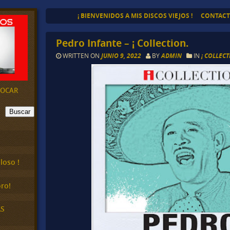
¡ BIENVENIDOS A MIS DISCOS VIEJOS !
CONTAC
Pedro Infante – ¡ Collection.
WRITTEN ON
JUNIO 9, 2022
BY
ADMIN
IN
¡ COLLEC
EVOCAR
Buscar
loso !
ro!
AS