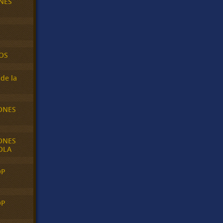
NES
OS
de la
ONES
ONES
OLA
OP
OP