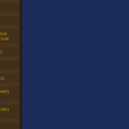
 THE
TION
O
OS
ONES
LDIES