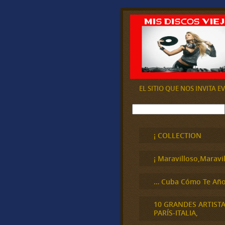
EL SITIO QUE NOS INVITA 
B
u
s
c
¡ COLLECTION
a
r
¡ Maravilloso,Maravil
… Cuba Cómo Te Año
10 GRANDES ARTIST
PARÍS-ITALIA,