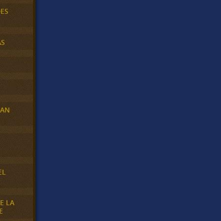
DES
AS
RAN
E
EL
E LA
E