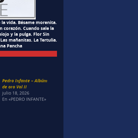
 la vida. Bésame morenita.
 corazón. Cuando sale la
piojo y la pulga. Flor Sin
Las mañanitas. La Tertulia.
ana Pancha
Pedro Infante – Albúm
de oro Vol II
julio 18, 2026
En «PEDRO INFANTE»