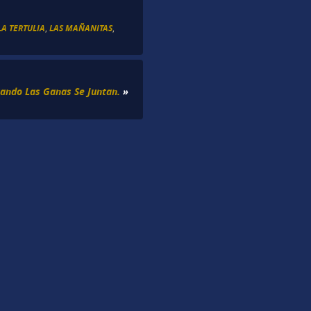
LA TERTULIA
,
LAS MAÑANITAS
,
ando Las Ganas Se Juntan.
»