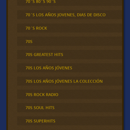
70´S 80´S 90´S
70´S LOS AÑOS JOVENES, DIAS DE DISCO
70´S ROCK
70S
70S GREATEST HITS
70S LOS AÑOS JÓVENES
70S LOS AÑOS JÓVENES LA COLECCIÓN
70S ROCK RADIO
70S SOUL HITS
70S SUPERHITS