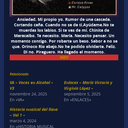
Ansiedad. Mi propio yo. Rumor de una cascada.
Cortando caña. Cuando no se de ti.Ayúdame.No te
muerdas los labios. Si te vas de mí. Chinita de
Maracaibo. Te necesito. María. Necesito pensar. Un
momento contigo. Por robarte un beso. Sabor a no se
que. Orinoco Rio abajo.No he podido olvidarte. Feliz.
Di no. Piraguero. Ha llegado el momento.
MDV
Relacionado
VA – Voces en Alcohol –
Enlaces – María Victoria y
V3
Virginia López –
noviembre 24, 2025
septiembre 5, 2025
En «VA»
En «ENLACES»
Historia musical del llano
– Vol 1 –
marzo 4, 2024
En «HISTORIA MUSICAL