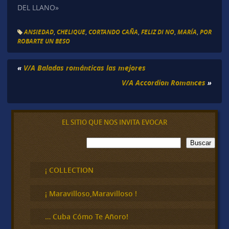
DEL LLANO»
ANSIEDAD
,
CHELIQUE
,
CORTANDO CAÑA
,
FELIZ DI NO
,
MARÍA
,
POR
ROBARTE UN BESO
«
V/A Baladas románticas las mejores
V/A Accordion Romances
»
EL SITIO QUE NOS INVITA EVOCAR
B
Buscar
u
s
c
¡ COLLECTION
a
r
¡ Maravilloso,Maravilloso !
… Cuba Cómo Te Añoro!