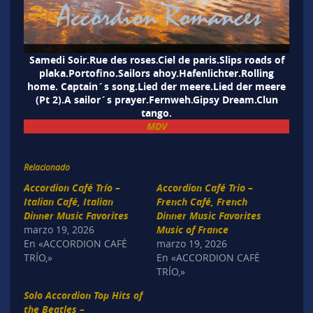
Samedi Soir.Rue des roses.Ciel de paris.Slips roads of
plaka.Portofino.Sailors ahoy.Hafenlichter.Rolling
home. Captain´s song.Lied der meere.Lied der meere
(Pt 2).A sailor´s prayer.Fernweh.Gipsy Dream.Clun
tango.
MDV
Relacionado
Accordion Café Trío –
Accordion Café Trio –
Italian Café, Italian
French Café, French
Dinner Music Favorites
Dinner Music Favorites
marzo 19, 2026
Music of France
En «ACCORDION CAFÉ
marzo 19, 2026
TRÍO,»
En «ACCORDION CAFÉ
TRÍO,»
Solo Accordion Top Hits of
the Beatles –