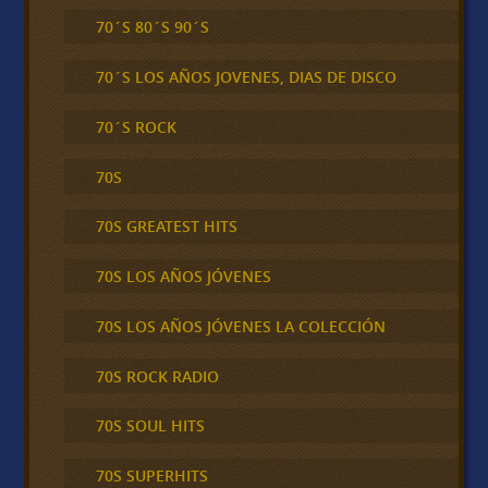
70´S 80´S 90´S
70´S LOS AÑOS JOVENES, DIAS DE DISCO
70´S ROCK
70S
70S GREATEST HITS
70S LOS AÑOS JÓVENES
70S LOS AÑOS JÓVENES LA COLECCIÓN
70S ROCK RADIO
70S SOUL HITS
70S SUPERHITS