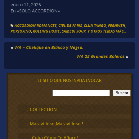
enero 11, 2026
En «SOLO ACCORDION»
ACCORDION ROMANCES
,
CIEL DE PARIS
,
CLUN TANGO
,
FERNWEH
,
PORTOFINO
,
ROLLING HOME
,
SAMEDI SOUR
,
Y OTROS TEMAS MÁS...
«
V/A – Chelique en Blanco y Negro.
V/A 25 Grandes Boleros
»
EL SITIO QUE NOS INVITA EVOCAR
B
Buscar
u
s
c
¡ COLLECTION
a
r
¡ Maravilloso,Maravilloso !
… Cuba Cómo Te Añoro!