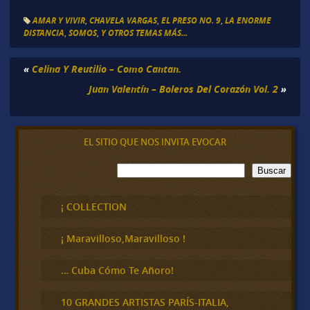
AMAR Y VIVIR
,
CHAVELA VARGAS
,
EL PRESO NO. 9
,
LA ENORME
DISTANCIA
,
SOMOS
,
Y OTROS TEMAS MÁS...
«
Celina Y Reutilio – Como Cantan.
Juan Valentín – Boleros Del Corazón Vol. 2
»
EL SITIO QUE NOS INVITA EVOCAR
B
Buscar
u
s
c
¡ COLLECTION
a
r
¡ Maravilloso,Maravilloso !
… Cuba Cómo Te Añoro!
10 GRANDES ARTISTAS PARÍS-ITALIA,