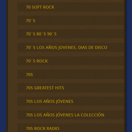
70 SOFT ROCK
70´S
70´S 80´S 90´S
70´S LOS AÑOS JOVENES, DIAS DE DISCO
70´S ROCK
70S
70S GREATEST HITS
70S LOS AÑOS JÓVENES
70S LOS AÑOS JÓVENES LA COLECCIÓN
70S ROCK RADIO