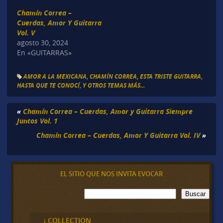
Chamín Correa –
Cuerdas, Amor Y Guitarra
Vol. V
agosto 30, 2024
En «GUITARRAS»
AMOR A LA MEXICANA
,
CHAMÍN CORREA
,
ESTA TRISTE GUITARRA
,
HASTA QUE TE CONOCÍ
,
Y OTROS TEMAS MÁS...
«
Chamín Correa – Cuerdas, Amor y Guitarra Siempre
Juntos Vol. 1
Chamín Correa – Cuerdas, Amor Y Guitarra Vol. IV
»
EL SITIO QUE NOS INVITA EVOCAR
B
Buscar
u
s
c
¡ COLLECTION