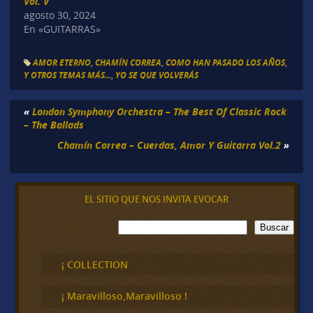
Vol. V
agosto 30, 2024
En «GUITARRAS»
AMOR ETERNO
,
CHAMÍN CORREA
,
COMO HAN PASADO LOS AÑOS
,
Y OTROS TEMAS MÁS...
,
YO SE QUE VOLVERÁS
«
London Symphony Orchestra – The Best Of Classic Rock
– The Ballads
Chamín Correa – Cuerdas, Amor Y Guitarra Vol.2
»
EL SITIO QUE NOS INVITA EVOCAR
B
Buscar
u
s
c
¡ COLLECTION
a
r
¡ Maravilloso,Maravilloso !