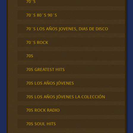
70´S
70´S 80´S 90´S
70´S LOS AÑOS JOVENES, DIAS DE DISCO
70´S ROCK
70S
70S GREATEST HITS
70S LOS AÑOS JÓVENES
70S LOS AÑOS JÓVENES LA COLECCIÓN
70S ROCK RADIO
70S SOUL HITS