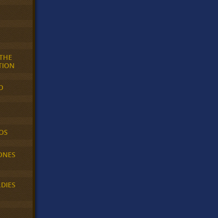
 THE
TION
O
OS
ONES
LDIES