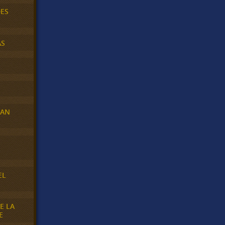
DES
AS
RAN
E
EL
E LA
E