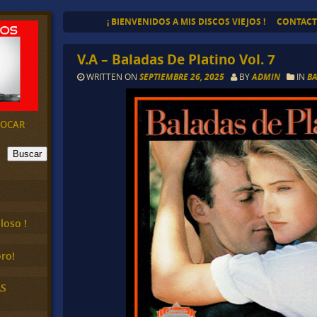
¡ BIENVENIDOS A MIS DISCOS VIEJOS !
CONTAC
V.A – Baladas De Platino Vol. 7
WRITTEN ON
SEPTIEMBRE 26, 2025
BY
ADMIN
IN
BA
EVOCAR
Buscar
loso !
ro!
AS