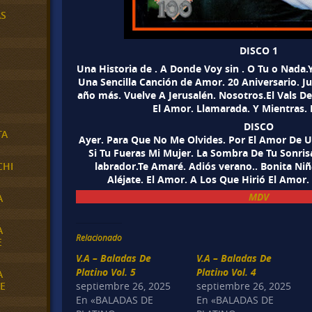
AS
DISCO 1
Una Historia de . A Donde Voy sin . O Tu o Nada
Una Sencilla Canción de Amor. 20 Aniversario.
año más. Vuelve A Jerusalén. Nosotros.El Vals De
El Amor. Llamarada. Y Mientras. 
DISCO
TA
Ayer. Para Que No Me Olvides. Por El Amor De Un
Si Tu Fueras Mi Mujer. La Sombra De Tu Sonris
labrador.Te Amaré. Adiós verano.. Bonita Ni
CHI
Aléjate. El Amor. A Los Que Hirió El Amor
MDV
A
A
Relacionado
E
V.A – Baladas De
V.A – Baladas De
Platino Vol. 5
Platino Vol. 4
A
E
septiembre 26, 2025
septiembre 26, 2025
En «BALADAS DE
En «BALADAS DE