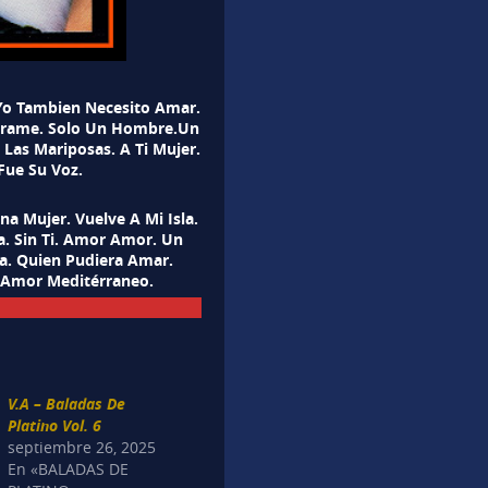
.Yo Tambien Necesito Amar.
 Jurame. Solo Un Hombre.Un
 Las Mariposas. A Ti Mujer.
Fue Su Voz.
a Mujer. Vuelve A Mi Isla.
a. Sin Ti. Amor Amor. Un
ña. Quien Pudiera Amar.
. Amor Meditérraneo.
V.A – Baladas De
Platino Vol. 6
septiembre 26, 2025
En «BALADAS DE