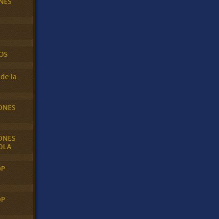
NES
OS
de la
ONES
ONES
OLA
OP
OP