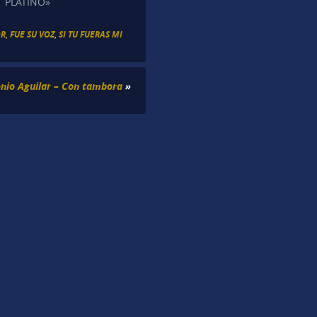
PLATINO»
OR
,
FUE SU VOZ
,
SI TU FUERAS MI
nio Aguilar – Con tambora
»