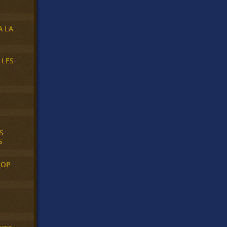
A LA
 LES
S
S
POP