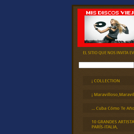
EL SITIO QUE NOS INVITA 
B
u
s
c
¡ COLLECTION
a
r
¡ Maravilloso,Maravil
… Cuba Cómo Te Año
10 GRANDES ARTIST
PARÍS-ITALIA,