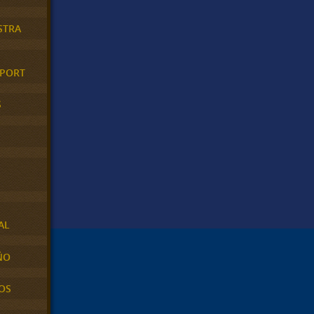
STRA
XPORT
S
AL
ÑO
OS