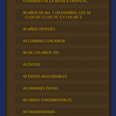
4 GRANDES DE LA MÚSICA TROPICAL,
40 AÑOS DE No. 1 EN ESPAÑOL LOS 50
´S,LOS 60´S,LOS 70´S Y LOS 80´S
40 AÑOS DESPUÉS
40 CUMBIAS CON AMOR
40 DE LOS AÑOS 70S
40 ÉXITOS
40 ÉXITOS INOLVIDABLES
40 GRANDES ÉXITOS
40 OBRAS FUNDAMENTALES
40 TRIUNFADORAS