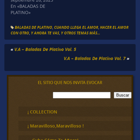
En «BALADAS DE
PLATINO»
BALADAS DE PLATINO
,
CUANDO LLEGA EL AMOR
,
HACER EL AMOR
CON OTRO
,
Y AHORA TE VAS
,
Y OTROS TEMAS MÁS...
«
V.A – Baladas De Platino Vol. 5
V.A – Baladas De Platino Vol. 7
»
EL SITIO QUE NOS INVITA EVOCAR
B
Buscar
u
s
c
¡ COLLECTION
a
r
¡ Maravilloso,Maravilloso !