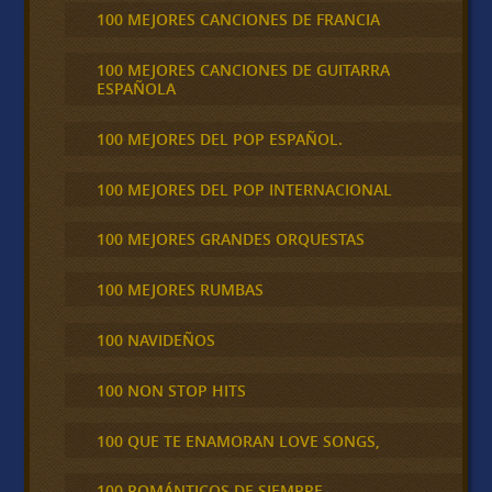
100 MEJORES CANCIONES DE FRANCIA
100 MEJORES CANCIONES DE GUITARRA
ESPAÑOLA
100 MEJORES DEL POP ESPAÑOL.
100 MEJORES DEL POP INTERNACIONAL
100 MEJORES GRANDES ORQUESTAS
100 MEJORES RUMBAS
100 NAVIDEÑOS
100 NON STOP HITS
100 QUE TE ENAMORAN LOVE SONGS,
100 ROMÁNTICOS DE SIEMPRE