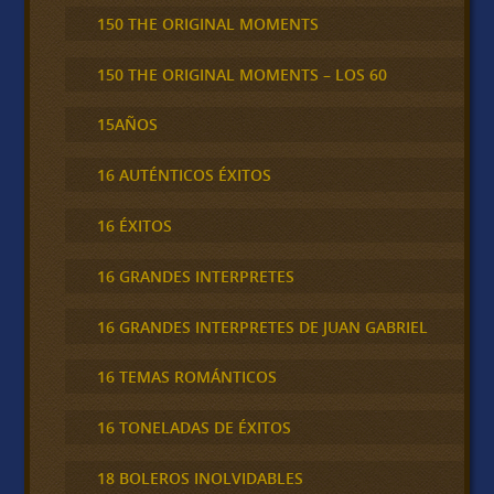
150 THE ORIGINAL MOMENTS
150 THE ORIGINAL MOMENTS – LOS 60
15AÑOS
16 AUTÉNTICOS ÉXITOS
16 ÉXITOS
16 GRANDES INTERPRETES
16 GRANDES INTERPRETES DE JUAN GABRIEL
16 TEMAS ROMÁNTICOS
16 TONELADAS DE ÉXITOS
18 BOLEROS INOLVIDABLES