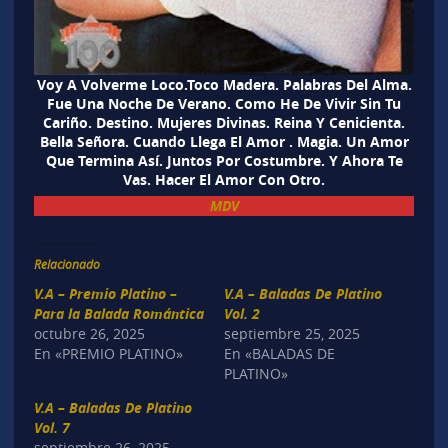
Voy A Volverme Loco.Toco Madera. Palabras Del Alma.
Fue Una Noche De Verano. Como He De Vivir Sin Tu
Cariño. Destino. Mujeres Divinas. Reina Y Cenicienta.
Bella Señora. Cuando Llega El Amor . Magia. Un Amor
Que Termina Así. Juntos Por Costumbre. Y Ahora Te
Vas. Hacer El Amor Con Otro.
MDV
Relacionado
V.A – Premio Platino –
V.A – Baladas De Platino
Para la Balada Romántica
Vol. 2
octubre 26, 2025
septiembre 25, 2025
En «PREMIO PLATINO»
En «BALADAS DE
PLATINO»
V.A – Baladas De Platino
Vol. 7
septiembre 26, 2025