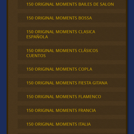
150 ORIGINAL MOMENTS BAILES DE SALON
150 ORIGINAL MOMENTS BOSSA
150 ORIGINAL MOMENTS CLASICA
ESPAÑOLA
150 ORIGINAL MOMENTS CLÁSICOS
CUENTOS
150 ORIGINAL MOMENTS COPLA
150 ORIGINAL MOMENTS FIESTA GITANA
150 ORIGINAL MOMENTS FLAMENCO
150 ORIGINAL MOMENTS FRANCIA
150 ORIGINAL MOMENTS ITALIA