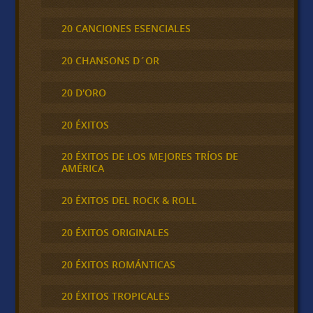
20 CANCIONES ESENCIALES
20 CHANSONS D´OR
20 D'ORO
20 ÉXITOS
20 ÉXITOS DE LOS MEJORES TRÍOS DE
AMÉRICA
20 ÉXITOS DEL ROCK & ROLL
20 ÉXITOS ORIGINALES
20 ÉXITOS ROMÁNTICAS
20 ÉXITOS TROPICALES