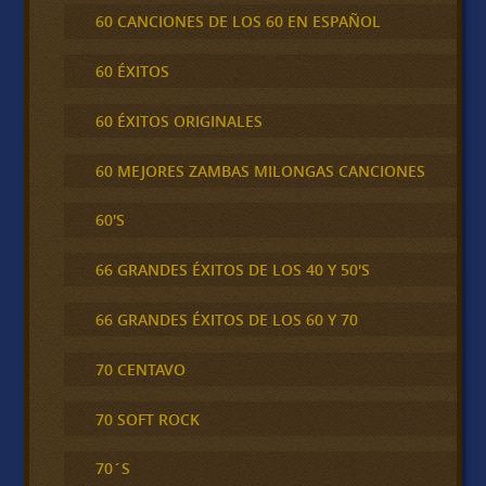
60 CANCIONES DE LOS 60 EN ESPAÑOL
60 ÉXITOS
60 ÉXITOS ORIGINALES
60 MEJORES ZAMBAS MILONGAS CANCIONES
60'S
66 GRANDES ÉXITOS DE LOS 40 Y 50'S
66 GRANDES ÉXITOS DE LOS 60 Y 70
70 CENTAVO
70 SOFT ROCK
70´S