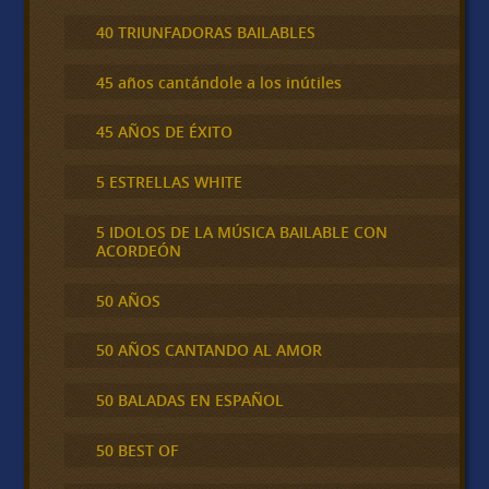
40 TRIUNFADORAS BAILABLES
45 años cantándole a los inútiles
45 AÑOS DE ÉXITO
5 ESTRELLAS WHITE
5 IDOLOS DE LA MÚSICA BAILABLE CON
ACORDEÓN
50 AÑOS
50 AÑOS CANTANDO AL AMOR
50 BALADAS EN ESPAÑOL
50 BEST OF