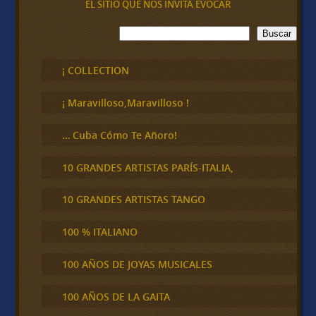
EL SITIO QUE NOS INVITA EVOCAR
B
Buscar
u
s
c
¡ COLLECTION
a
r
¡ Maravilloso,Maravilloso !
… Cuba Cómo Te Añoro!
10 GRANDES ARTISTAS PARÍS-ITALIA,
10 GRANDES ARTISTAS TANGO
100 % ITALIANO
100 AÑOS DE JOYAS MUSICALES
100 AÑOS DE LA GAITA