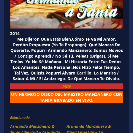
2014
Me Dijeron Que Estás Bien.Cómo Te Va Mi Amor.
Perdón.Propuesta [Yo Te Propongo]. Qué Manera De
Quererte. Popurrí Armando Manzanero: Somos Novios
/ Contigo Aprendí / No Sé Tú. Peleas (Brigas]. Si Me
Tenías. Yo No Sé Mañana.. Mi Historia Entre Tus Dedos.
Los Amantes. Nada Personal.Nos Hizo Falta Tiempo.
Tal Vez, Quizás.Popurrí Álvaro Carrillo: La Mentira /
Sabor A Mí / El Andariego. De Qué Manera Te Olvido.
MDV
UN HERMOSO DISCO DEL MAESTRO MANZANERO CON
TANIA GRABADO EN VIVO.
Relacionado
Armando Manzanero &
Armando Manzanero &
Tania Libertad – Armando
Tania Libertad – La