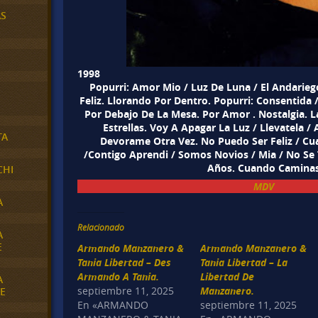
AS
1998
Popurri: Amor Mio / Luz De Luna / El Andarieg
Feliz. Llorando Por Dentro. Popurri: Consentida 
Por Debajo De La Mesa. Por Amor . Nostalgia. 
Estrellas. Voy A Apagar La Luz / Llevatela /
TA
Devorame Otra Vez. No Puedo Ser Feliz / Cu
/Contigo Aprendi / Somos Novios / Mia / No S
Años. Cuando Camina
CHI
MDV
A
Relacionado
A
E
Armando Manzanero &
Armando Manzanero &
Tania Libertad – Des
Tania Libertad – La
Armando A Tania.
Libertad De
A
septiembre 11, 2025
Manzanero.
E
En «ARMANDO
septiembre 11, 2025