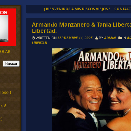
¡ BIENVENIDOS A MIS DISCOS VIEJOS !
CONTAC
Armando Manzanero & Tania Libert
Libertad.
WRITTEN ON
SEPTIEMBRE 11, 2025
BY
ADMIN
IN
A
LIBERTAD
EVOCAR
Buscar
loso !
ro!
AS