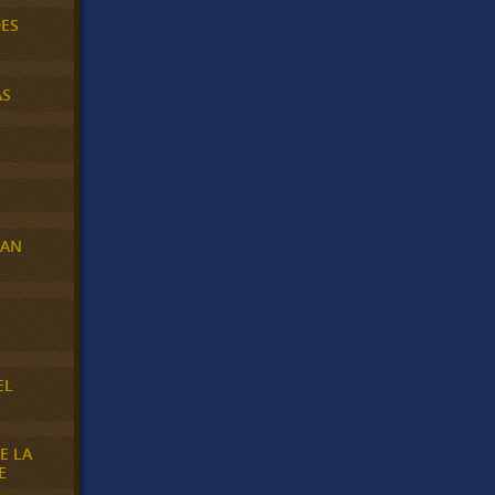
DES
AS
RAN
E
EL
E LA
E