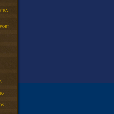
STRA
XPORT
S
AL
ÑO
OS