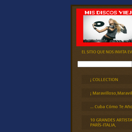
EL SITIO QUE NOS INVITA 
B
u
s
c
¡ COLLECTION
a
r
¡ Maravilloso,Maravil
… Cuba Cómo Te Año
10 GRANDES ARTIST
PARÍS-ITALIA,