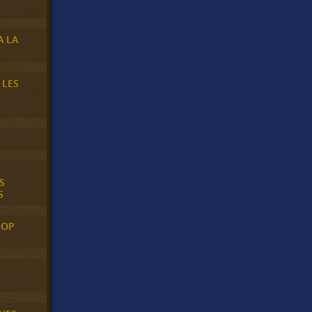
A LA
 LES
S
S
POP