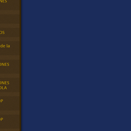
NES
OS
de la
ONES
ONES
OLA
OP
OP