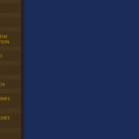
 THE
TION
O
OS
ONES
LDIES