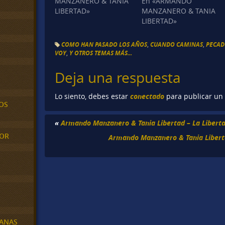
MANZANERO & TANIA
En «ARMANDO
LIBERTAD»
MANZANERO & TANIA
LIBERTAD»
COMO HAN PASADO LOS AÑOS
,
CUANDO CAMINAS
,
PECA
VOY
,
Y OTROS TEMAS MÁS...
Deja una respuesta
conectado
Lo siento, debes estar
para publicar un
OS
«
Armando Manzanero & Tania Libertad – La Libert
MOR
Armando Manzanero & Tania Libert
BANAS