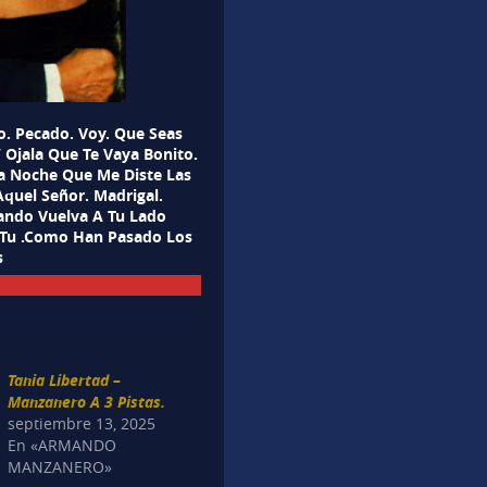
o. Pecado. Voy. Que Seas
/ Ojala Que Te Vaya Bonito.
La Noche Que Me Diste Las
 Aquel Señor. Madrigal.
ando Vuelva A Tu Lado
e Tu .Como Han Pasado Los
s
Tania Libertad –
Manzanero A 3 Pistas.
septiembre 13, 2025
En «ARMANDO
MANZANERO»