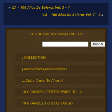
«
V.A – 100 Años De Boleros Vol. 3 – 4
V.A – 100 Años De Boleros Vol. 7 – 8
»
EL SITIO QUE NOS INVITA EVOCAR
B
Buscar
u
s
c
¡ COLLECTION
a
r
¡ Maravilloso,Maravilloso !
… Cuba Cómo Te Añoro!
10 GRANDES ARTISTAS PARÍS-ITALIA,
10 GRANDES ARTISTAS TANGO