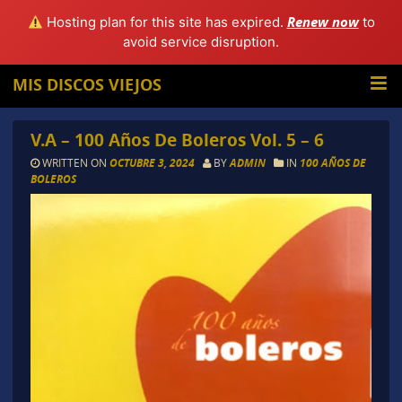
Renew now
Hosting plan for this site has expired.
to
avoid service disruption.
MIS DISCOS VIEJOS
V.A – 100 Años De Boleros Vol. 5 – 6
WRITTEN ON
OCTUBRE 3, 2024
BY
ADMIN
IN
100 AÑOS DE
BOLEROS