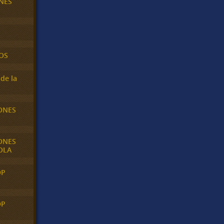
NES
OS
de la
ONES
ONES
OLA
OP
OP