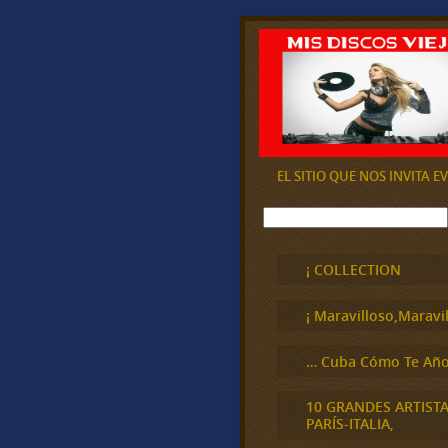
EL SITIO QUE NOS INVITA 
B
u
s
c
¡ COLLECTION
a
r
¡ Maravilloso,Maravil
… Cuba Cómo Te Año
10 GRANDES ARTIST
PARÍS-ITALIA,