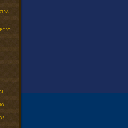
STRA
XPORT
S
AL
ÑO
OS