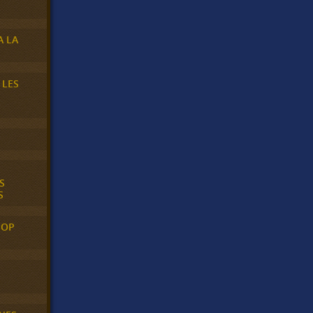
A LA
 LES
S
S
POP