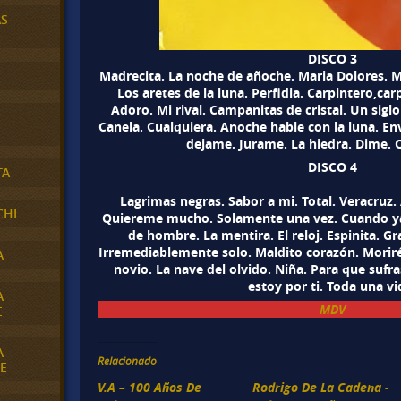
AS
DISCO 3
Madrecita. La noche de añoche. Maria Dolores. M
Los aretes de la luna. Perfidia. Carpintero,ca
Adoro. Mi rival. Campanitas de cristal. Un siglo 
Canela. Cualquiera. Anoche hable con la luna. E
dejame. Jurame. La hiedra. Dime. 
DISCO 4
TA
Lagrimas negras. Sabor a mi. Total. Veracruz.
CHI
Quiereme mucho. Solamente una vez. Cuando ya
de hombre. La mentira. El reloj. Espinita. Gr
Irremediablemente solo. Maldito corazón. Moriré
A
novio. La nave del olvido. Niña. Para que sufra
estoy por ti. Toda una vi
A
MDV
E
A
Relacionado
E
V.A – 100 Años De
Rodrigo De La Cadena -