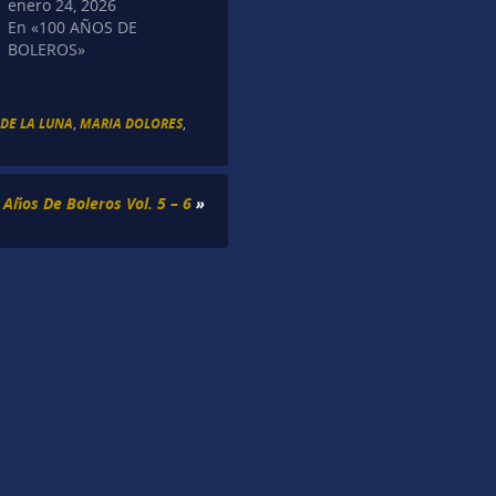
enero 24, 2026
En «100 AÑOS DE
BOLEROS»
 DE LA LUNA
,
MARIA DOLORES
,
 Años De Boleros Vol. 5 – 6
»