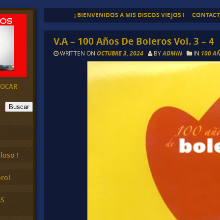
¡ BIENVENIDOS A MIS DISCOS VIEJOS !
CONTAC
V.A – 100 Años De Boleros Vol. 3 – 4
WRITTEN ON
OCTUBRE 3, 2024
BY
ADMIN
IN
100 A
EVOCAR
Buscar
loso !
ro!
AS