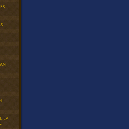
DES
AS
RAN
E
EL
E LA
E