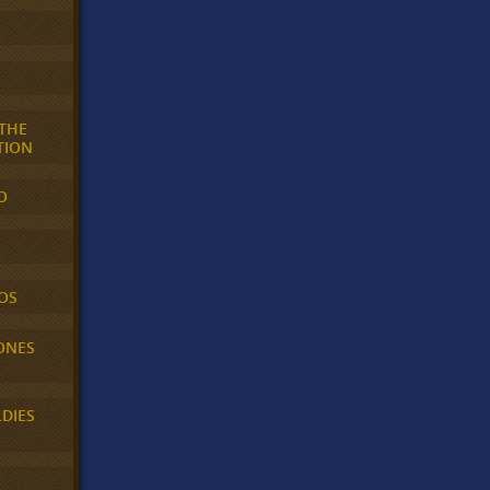
 THE
TION
O
OS
ONES
LDIES