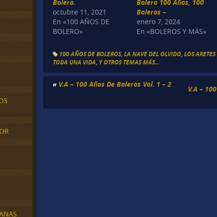
Bolero.
Bolero 100 Años, 100
octubre 11, 2021
Boleros –
En «100 AÑOS DE
enero 7, 2024
BOLERO»
En «BOLEROS Y MÁS»
100 AÑOS DE BOLEROS
,
LA NAVE DEL OLVIDO
,
LOS ARETES
TODA UNA VIDA
,
Y OTROS TEMAS MÁS...
«
V.A – 100 Años De Boleros Vol. 1 – 2
V.A – 100
OS
MOR
BANAS