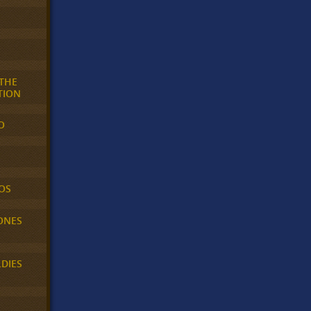
 THE
TION
O
OS
ONES
LDIES