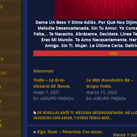
AS
Dame Un Beso Y Dime Adiós. Por Qué Nos Dijim
Melodía Desencadenada. Sin Tu Amor. Yo Com
Falta… Te Necesito. Abrázame, Decídete. Línea T
Eres Mi Mundo. Te Amo Necesariamente. Her
Amigo. Sin Ti. Mujer. La Última Carta. Deliri
MDV
TA
Relacionado
CHI
Yndio – La Gran
Lo Más Romántico De –
Historia 50 Temas.
Grupo Yndio.
A
mayo 7, 2021
marzo 15, 2022
En «GRUPO YNDIO»
En «GRUPO YNDIO»
A
E
DE RODILLAS ANTE TI
,
MELODIA DESENCADENADA
,
NO LL
FAVORITAS CON AMOR
,
Y OTROS TEMAS MÁS...
A
E
«
Rigo Tovar – Favoritas Con Amor.
Viento Y So