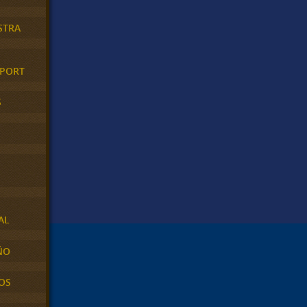
STRA
XPORT
S
AL
ÑO
OS