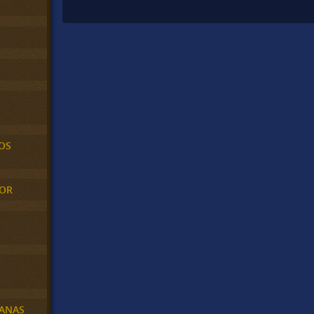
OS
MOR
BANAS