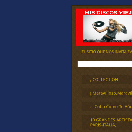
EL SITIO QUE NOS INVITA 
B
u
s
c
¡ COLLECTION
a
r
¡ Maravilloso,Maravil
… Cuba Cómo Te Año
10 GRANDES ARTIST
PARÍS-ITALIA,