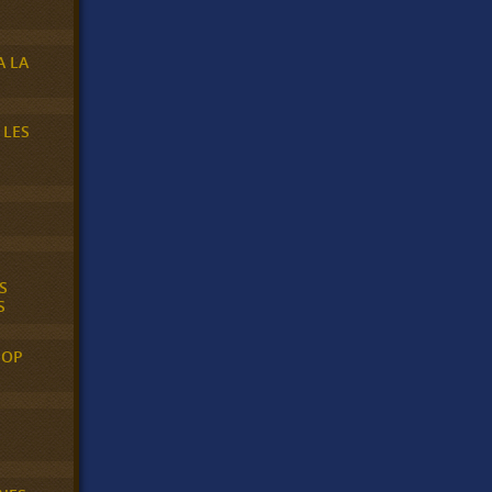
A LA
 LES
S
S
POP