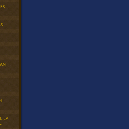
DES
AS
RAN
E
EL
E LA
E