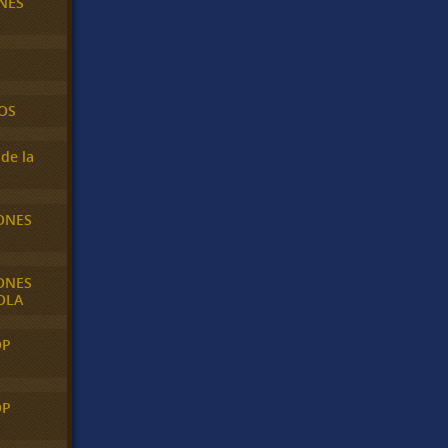
NES
OS
de la
ONES
ONES
OLA
OP
OP