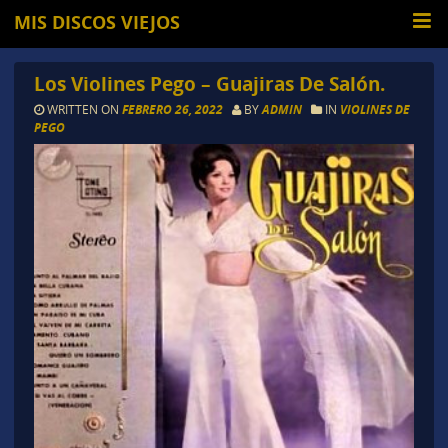
MIS DISCOS VIEJOS
Los Violines Pego – Guajiras De Salón.
WRITTEN ON
FEBRERO 26, 2022
BY
ADMIN
IN
VIOLINES DE
PEGO