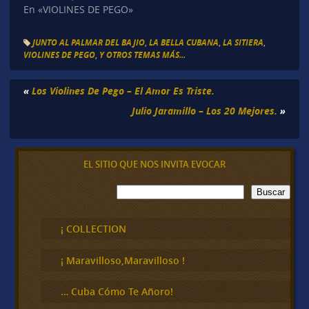
En «VIOLINES DE PEGO»
JUNTO AL PALMAR DEL BAJIO
,
LA BELLA CUBANA
,
LA SITIERA
,
VIOLINES DE PEGO
,
Y OTROS TEMAS MÁS...
«
Los Violines De Pego – El Amor Es Triste.
Julio Jaramillo – Los 20 Mejores.
»
EL SITIO QUE NOS INVITA EVOCAR
B
Buscar
u
s
c
¡ COLLECTION
a
r
¡ Maravilloso,Maravilloso !
… Cuba Cómo Te Añoro!