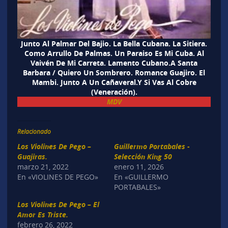
Junto Al Palmar Del Bajio. La Bella Cubana. La Sitiera.
Como Arrullo De Palmas. Un Paraiso Es Mi Cuba. Al
Vaivén De Mi Carreta. Lamento Cubano.A Santa
Barbara / Quiero Un Sombrero. Romance Guajiro. El
Mambi. Junto A Un Cañaveral.Y Si Vas Al Cobre
(Veneración).
MDV
Relacionado
Los Violines De Pego –
Guillermo Portabales -
Guajiras.
Selección King 50
marzo 21, 2022
enero 11, 2026
En «VIOLINES DE PEGO»
En «GUILLERMO
PORTABALES»
Los Violines De Pego – El
Amor Es Triste.
febrero 26, 2022