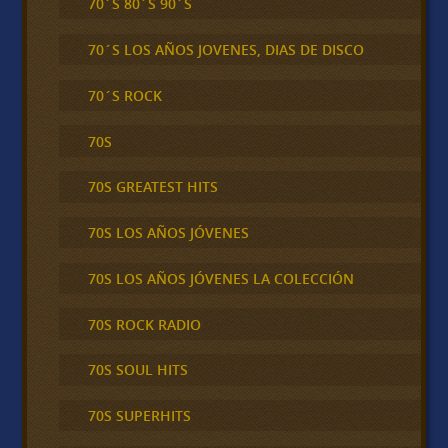
70´S 80´S 90´S
70´S LOS AÑOS JOVENES, DIAS DE DISCO
70´S ROCK
70S
70S GREATEST HITS
70S LOS AÑOS JÓVENES
70S LOS AÑOS JÓVENES LA COLECCIÓN
70S ROCK RADIO
70S SOUL HITS
70S SUPERHITS