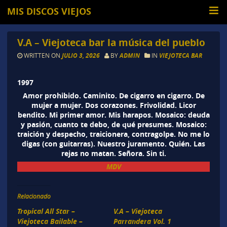
MIS DISCOS VIEJOS
V.A – Viejoteca bar la música del pueblo
WRITTEN ON
JULIO 3, 2026
BY
ADMIN
IN
VIEJOTECA BAR
1997
Amor prohibido. Caminito. De cigarro en cigarro. De
mujer a mujer. Dos corazones. Frivolidad. Licor
bendito. Mi primer amor. Mis harapos. Mosaico: deuda
y pasión, cuanto te debo, de qué presumes. Mosaico:
traición y despecho, traicionera, contragolpe. No me lo
digas (con guitarras). Nuestro juramento. Quién. Las
rejas no matan. Señora. Sin ti.
MDV
Relacionado
Tropical All Star –
V.A – Viejoteca
Viejoteca Bailable –
Parrandera Vol. 1