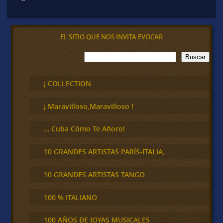
EL SITIO QUE NOS INVITA EVOCAR
B
Buscar
u
s
c
¡ COLLECTION
a
r
¡ Maravilloso,Maravilloso !
… Cuba Cómo Te Añoro!
10 GRANDES ARTISTAS PARÍS-ITALIA,
10 GRANDES ARTISTAS TANGO
100 % ITALIANO
100 AÑOS DE JOYAS MUSICALES