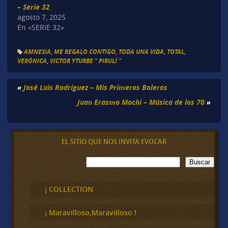
– Serie 32
agosto 7, 2025
En «SERIE 32»
AMNESIA
,
ME REGALO CONTIGO
,
TODA UNA VIDA
,
TOTAL
,
VERÓNICA
,
VICTOR YTURBE " PIRULÍ "
«
José Luis Rodríguez – Mis Primeros Boleros
Juan Erasmo Mochi – Música de los 70
»
EL SITIO QUE NOS INVITA EVOCAR
B
Buscar
u
s
c
¡ COLLECTION
a
r
¡ Maravilloso,Maravilloso !