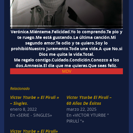
Verónica.Miénteme.Felicidad.Yo lo comprendo.Te pio y
te ruego.Me está gustando.La última canción.Mi
segundo amor.Te odio y te quiero.Soy lo
prohibióNuestro Juramento.Toda una vida.A que No.si
Dios me quita la vida.Total.
Me regalo contigo.Cuidado.Condición.Conozco a los
dos.Amnesia.El día que me quieras.Que seas feliz.
MDV
Relacionado
Victor Yturbe » El Piruli »
Victor Yturbe El Pirulí –
– Singles.
60 Años De Éxitos
enero 8, 2022
marzo 22, 2025
En «SERIE - SINGLES»
En «VICTOR YTURBE "
PIRULÍ "»
Victor Yturbe » El Pirulí»