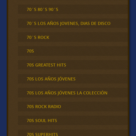
70´S 80´S 90´S
70´S LOS AÑOS JOVENES, DIAS DE DISCO
70´S ROCK
70S
70S GREATEST HITS
70S LOS AÑOS JÓVENES
70S LOS AÑOS JÓVENES LA COLECCIÓN
70S ROCK RADIO
70S SOUL HITS
70S SUPERHITS