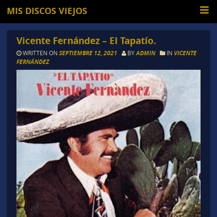
MIS DISCOS VIEJOS
Vicente Fernández – El Tapatío.
WRITTEN ON
SEPTIEMBRE 12, 2021
BY
ADMIN
IN
VICENTE
FERNÁNDEZ