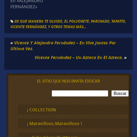
En «ALEJANDRO
FERNÁNDEZ»
DE QUE MANERA TE OLVIDO
,
EL POLVORETE
,
PARCHADO
,
TAPATÍO
,
VICENTE FERNÁNDEZ
,
Y OTROS TEMAS MÁS...
«
Vicente Y Alejandro Fernández – En Vivo Juntos Por
Ultima Vez.
Vicente Fernández – Un Azteca En El Azteca.
»
EL SITIO QUE NOS INVITA EVOCAR
B
Buscar
u
s
c
¡ COLLECTION
a
r
¡ Maravilloso,Maravilloso !