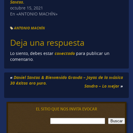
Santos.
octubre 15, 2021
En «ANTONIO MACHÍN»
ANTONIO MACHÍN
Deja una respuesta
conectado
Lo siento, debes estar
para publicar un
comentario.
«
Daniel Santos & Bienvenido Granda – Joyas de la música
30 éxitos oro puro.
Sandro – Lo mejor
»
EL SITIO QUE NOS INVITA EVOCAR
B
Buscar
u
s