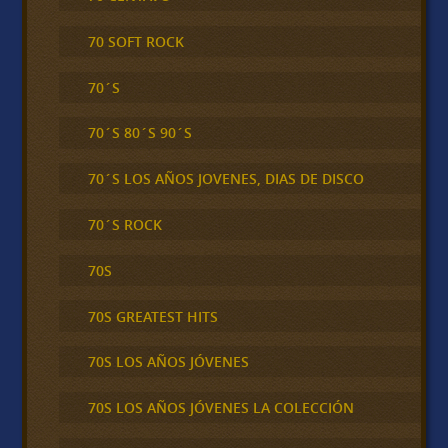
70 SOFT ROCK
70´S
70´S 80´S 90´S
70´S LOS AÑOS JOVENES, DIAS DE DISCO
70´S ROCK
70S
70S GREATEST HITS
70S LOS AÑOS JÓVENES
70S LOS AÑOS JÓVENES LA COLECCIÓN