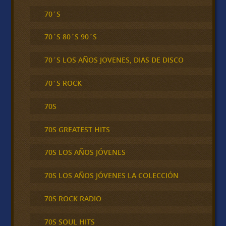
70´S
70´S 80´S 90´S
70´S LOS AÑOS JOVENES, DIAS DE DISCO
70´S ROCK
70S
70S GREATEST HITS
70S LOS AÑOS JÓVENES
70S LOS AÑOS JÓVENES LA COLECCIÓN
70S ROCK RADIO
70S SOUL HITS