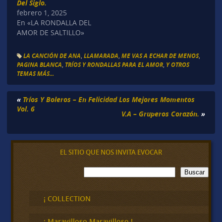
Del Siglo.
febrero 1, 2025
En «LA RONDALLA DEL
AMOR DE SALTILLO»
LA CANCIÓN DE ANA
,
LLAMARADA
,
ME VAS A ECHAR DE MENOS
,
PAGINA BLANCA
,
TRÍOS Y RONDALLAS PARA EL AMOR
,
Y OTROS
TEMAS MÁS...
«
Tríos Y Boleros – En Felicidad Los Mejores Momentos
Vol. 6
V.A – Gruperos Corazón.
»
EL SITIO QUE NOS INVITA EVOCAR
B
Buscar
u
s
c
¡ COLLECTION
a
r
¡ Maravilloso,Maravilloso !