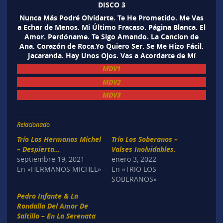
DISCO 3
Nunca Más Podré Olvidarte. Te He Prometido. Me Vas
a Echar de Menos. Mi Último Fracaso. Página Blanca. El
Amor. Perdóname. Te Sigo Amando. La Cancion de
Ana. Corazón de Roca.Yo Quiero Ser. Se Me Hizo Fácil.
Jacaranda. Hay Unos Ojos. Vas a Acordarte de Mí
MDV1
MDV2
MDV3
Relacionado
Trío Los Hermanos Michel
Trío Los Soberanos –
– Despierta…
Valses Inolvidables.
septiembre 19, 2021
enero 3, 2022
En «HERMANOS MICHEL»
En «TRIO LOS
SOBERANOS»
Pedro Infante & La
Rondalla Del Amor De
Saltillo – En La Serenata