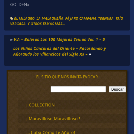
GOLDEN»
EL MILAGRO
,
LA MALAGUEÑA
,
PÁJARO CAMPANA
,
TERNURA
,
TRÍO
VERGARA
,
Y OTROS TEMAS MÁS...
«
V.A – Boleros Los 100 Mejores Temas Vol. 1 – 5
Los Niños Cantores del Oriente – Recordando y
Añorando los Villancicos del Siglo XX –
»
EL SITIO QUE NOS INVITA EVOCAR
B
Buscar
u
s
c
¡ COLLECTION
a
r
¡ Maravilloso,Maravilloso !
… Cuba Cómo Te Añoro!