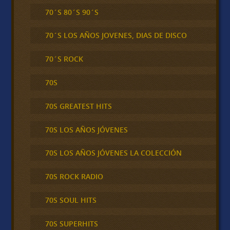
70´S 80´S 90´S
70´S LOS AÑOS JOVENES, DIAS DE DISCO
70´S ROCK
70S
70S GREATEST HITS
70S LOS AÑOS JÓVENES
70S LOS AÑOS JÓVENES LA COLECCIÓN
70S ROCK RADIO
70S SOUL HITS
70S SUPERHITS