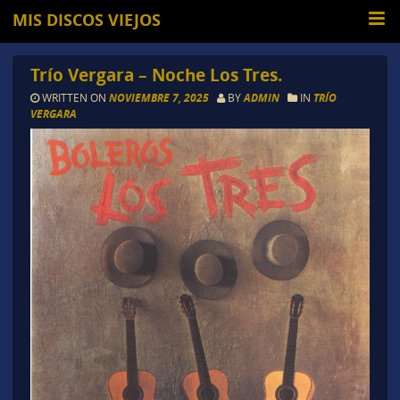
MIS DISCOS VIEJOS
Trío Vergara – Noche Los Tres.
WRITTEN ON
NOVIEMBRE 7, 2025
BY
ADMIN
IN
TRÍO
VERGARA