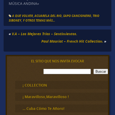
MÚSICA ANDINA»
A QUE VOLVER
,
ACUARELA DEL RIO
,
SAPO CANCIONERO
,
TRIO
SIBONEY
,
Y OTROS TEMAS MÁS...
«
V.A – Los Mejores Tríos – Sentimientos.
Paul Mauriat – French Hit Collection.
»
EL SITIO QUE NOS INVITA EVOCAR
B
Buscar
u
s
c
¡ COLLECTION
a
r
¡ Maravilloso,Maravilloso !
… Cuba Cómo Te Añoro!