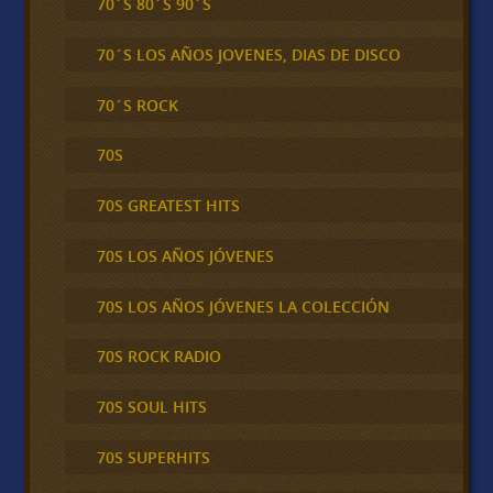
70´S 80´S 90´S
70´S LOS AÑOS JOVENES, DIAS DE DISCO
70´S ROCK
70S
70S GREATEST HITS
70S LOS AÑOS JÓVENES
70S LOS AÑOS JÓVENES LA COLECCIÓN
70S ROCK RADIO
70S SOUL HITS
70S SUPERHITS