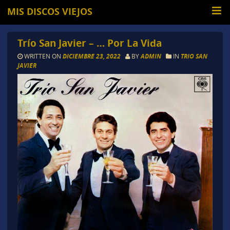
MIS DISCOS VIEJOS
Trío San Javier – … Por La Vida
WRITTEN ON
DICIEMBRE 23, 2022
BY
ADMIN
IN
TRIO SAN
JAVIER