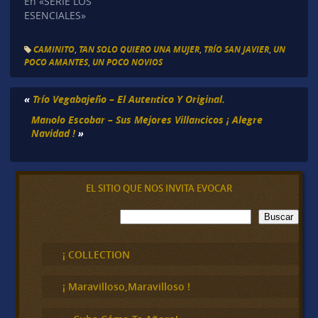
En «SERIE LOS
ESENCIALES»
CAMINITO
,
TAN SOLO QUIERO UNA MUJER
,
TRÍO SAN JAVIER
,
UN
POCO AMANTES
,
UN POCO NOVIOS
«
Trío Vegabajeño – El Autentico Y Original.
Manolo Escobar – Sus Mejores Villancicos ¡ Alegre
Navidad !
»
EL SITIO QUE NOS INVITA EVOCAR
B
Buscar
u
s
c
¡ COLLECTION
a
r
¡ Maravilloso,Maravilloso !