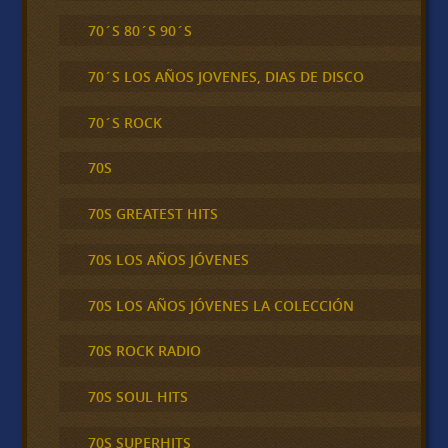
70´S 80´S 90´S
70´S LOS AÑOS JOVENES, DIAS DE DISCO
70´S ROCK
70S
70S GREATEST HITS
70S LOS AÑOS JÓVENES
70S LOS AÑOS JÓVENES LA COLECCIÓN
70S ROCK RADIO
70S SOUL HITS
70S SUPERHITS