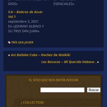
DIOS»
ESENCIALES»
V.A – Boleros de Amor
Vol.1
septiembre 3, 2021
En «JOHNNY ALBINO Y
SU TRIO SAN JUAN»
TRÍO SAN JAVIER
«
Así Bailaba Cuba – Noches De Waikiki
Los Bocucos – Mi Querida Habana .
»
EL SITIO QUE NOS INVITA EVOCAR
B
Buscar
u
s
c
¡ COLLECTION
a