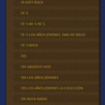
70 SOFT ROCK
70´S
70´S 80´S 90´S
70´S LOS AÑOS JOVENES, DIAS DE DISCO
70´S ROCK
70S
70S GREATEST HITS
70S LOS AÑOS JÓVENES
70S LOS AÑOS JÓVENES LA COLECCIÓN
70S ROCK RADIO