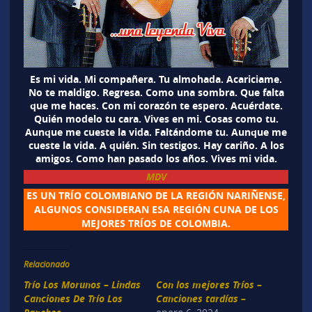
Es mi vida. Mi compañera. Tu almohada. Acariciame.
No te maldigo. Regresa. Como una sombra. Que falta
que me haces. Con mi corazón te espero. Acuérdate.
Quién modelo tu cara. Vives en mi. Cosas como tu.
Aunque me cueste la vida. Faltándome tu. Aunque me
cueste la vida. A quién. Sin testigos. Hay cariño. A los
amigos. Como han pasado los años. Vives mi vida.
MDV
ES UN TRÍO COLOMBIANO DE LA REGIÓN NARIÑENSE,
ALGUNOS CONSIDERAN ESA REGIÓN CUNA DE LOS
MEJORES TRÍOS DE COLOMBIA.
Relacionado
Trío Los Morunos – Lindas
Con los mejores Tríos –
Canciones De Trío Los
Canciones tardías –