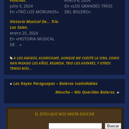
Panchos.
enero 6, 2024
julio 5, 2024
En «LOS GRANDES TRÍOS
En «TRÓ LOS MORUNOS»
DEL BOLERO»
Historia Musical De… Trío
Los Soles.
enero 25, 2024
En «HISTORIA MUSICAL
DE ...»
A LOS AMIGOS
,
ACARICIAME
,
AUNQUE ME CUESTE LA VIDA
,
COMO
HAN PASADO LOS AÑOS
,
REGRESA
,
TRIO LOS ANTARES
,
Y OTROS
TEMAS MÁS...
«
Los Reyes Paraguayos – Boleros Inolvidables
Moncho – Mis Queridos Boleros.
»
EL SITIO QUE NOS INVITA EVOCAR
B
Buscar