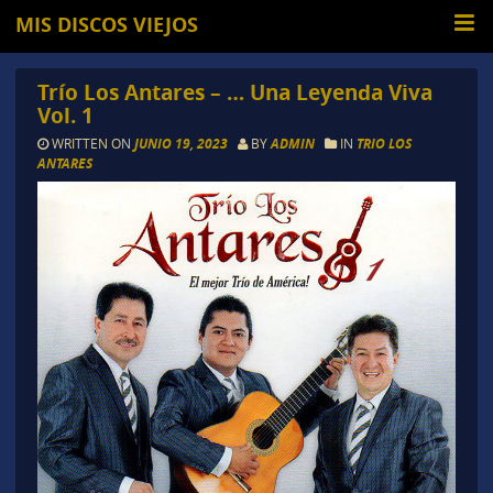
MIS DISCOS VIEJOS
Trío Los Antares – … Una Leyenda Viva
Vol. 1
WRITTEN ON
JUNIO 19, 2023
BY
ADMIN
IN
TRIO LOS
ANTARES