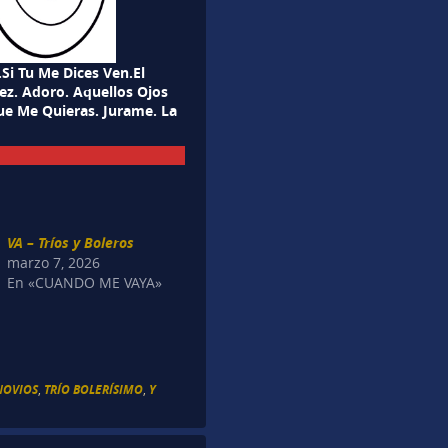
i Tu Me Dices Ven.El
ez. Adoro. Aquellos Ojos
ue Me Quieras. Jurame. La
VA – Tríos y Boleros
marzo 7, 2026
En «CUANDO ME VAYA»
NOVIOS
,
TRÍO BOLERÍSIMO
,
Y