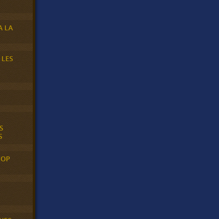
A LA
 LES
S
S
POP