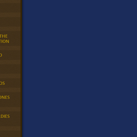
 THE
TION
O
OS
ONES
LDIES