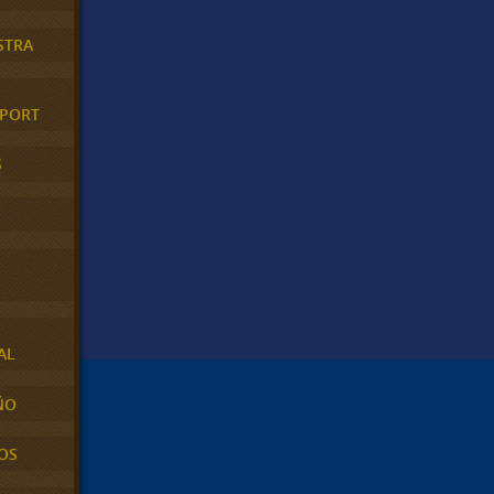
STRA
XPORT
S
AL
ÑO
OS