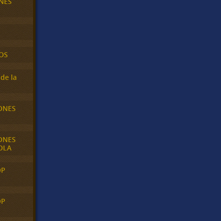
NES
OS
de la
ONES
ONES
OLA
OP
OP