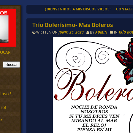
¡ BIENVENIDOS A MIS DISCOS VIEJOS !
CONTAC
Trío Bolerísimo- Mas Boleros
WRITTEN ON
JUNIO 25, 2023
BY
ADMIN
IN
TRÍO BO
EVOCAR
Buscar
loso !
ro!
AS