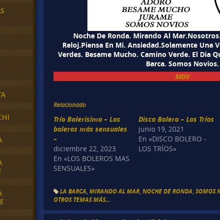
AS
Noche De Ronda. Mirando Al Mar.Nosotros.S
Reloj.Piensa En Mi. Ansiedad.Solamente Una V
Verdes. Besame Mucho. Camino Verde. El Dia Q
Barca. Somos Novios.
MDV
TA
Relacionado
CHI
Trío Bolerisimo – Los
Disco Bolero – Los Tríos
boleros más sensuales
junio 19, 2021
–
En «DISCO BOLERO -
A
diciembre 22, 2023
LOS TRÍOS»
En «LOS BOLEROS MAS
A
SENSUALES»
E
LA BARCA
,
MIRANDO AL MAR
,
NOCHE DE RONDA
,
SOMOS 
A
OTROS TEMAS MÁS...
E