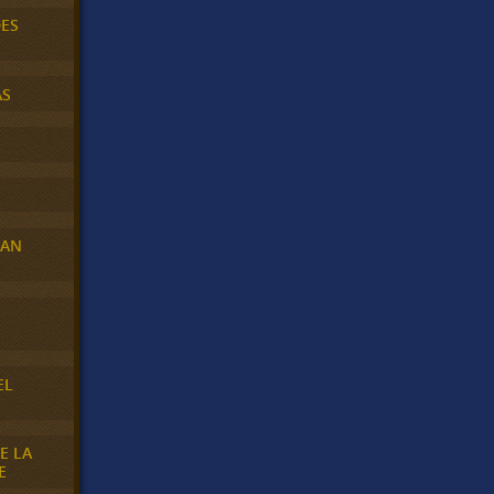
DES
AS
RAN
E
EL
E LA
E