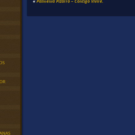
«
Palmenia Pizarro – Contigo Viviré.
OS
MOR
BANAS