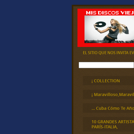
EL SITIO QUE NOS INVITA 
B
u
s
c
¡ COLLECTION
a
r
¡ Maravilloso,Maravil
… Cuba Cómo Te Año
10 GRANDES ARTIST
PARÍS-ITALIA,