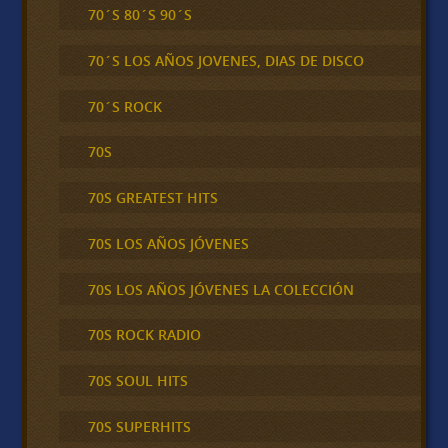
70´S 80´S 90´S
70´S LOS AÑOS JOVENES, DIAS DE DISCO
70´S ROCK
70S
70S GREATEST HITS
70S LOS AÑOS JÓVENES
70S LOS AÑOS JÓVENES LA COLECCIÓN
70S ROCK RADIO
70S SOUL HITS
70S SUPERHITS