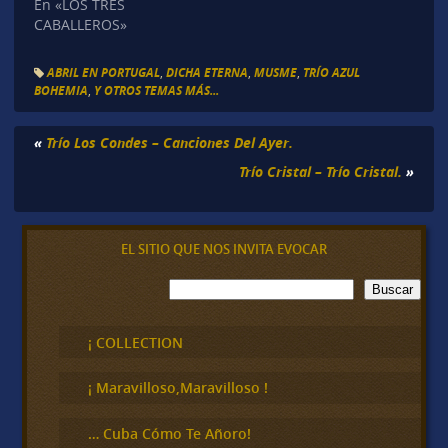
En «LOS TRES
CABALLEROS»
ABRIL EN PORTUGAL
,
DICHA ETERNA
,
MUSME
,
TRÍO AZUL
BOHEMIA
,
Y OTROS TEMAS MÁS...
«
Trío Los Condes – Canciones Del Ayer.
Trío Cristal – Trío Cristal.
»
EL SITIO QUE NOS INVITA EVOCAR
B
Buscar
u
s
c
¡ COLLECTION
a
r
¡ Maravilloso,Maravilloso !
… Cuba Cómo Te Añoro!