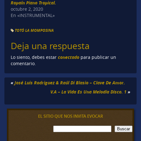
Ropaín Piano Tropical.
octubre 2, 2020
En «INSTRUMENTAL»
TOTÓ LA MOMPOSINA
Deja una respuesta
conectado
Lo siento, debes estar
para publicar un
comentario.
«
José Luis Rodriguez & Raúl Di Blasio – Clave De Amor.
V.A – La Vida Es Una Melodía Disco. 1
»
EL SITIO QUE NOS INVITA EVOCAR
B
Buscar
u
s