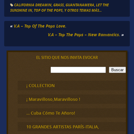
CALIFORNIA DREAMIN
,
GRASS
,
GUANTANAMERA
,
LET THE
SUNSHINE IN
,
TOP OF THE POPS
,
Y OTROS TEMAS MÁS...
«
V.A – Top Of The Pops Love.
V.A – Top The Pops – New Romantics.
»
EL SITIO QUE NOS INVITA EVOCAR
B
Buscar
u
s
c
¡ COLLECTION
a
r
¡ Maravilloso,Maravilloso !
… Cuba Cómo Te Añoro!
10 GRANDES ARTISTAS PARÍS-ITALIA,