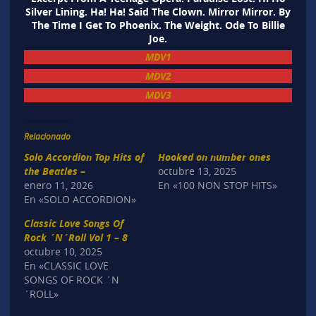
Silver Lining. Ha! Ha! Said The Clown. Mirror Mirror. By
The Time I Get To Phoenix. The Weight. Ode To Billie
Joe.
MDV1
MDV2
MDV3
Relacionado
Solo Accordion Top Hits of
Hooked on number ones
the Beatles –
octubre 13, 2025
enero 11, 2026
En «100 NON STOP HITS»
En «SOLO ACCORDION»
Classic Love Songs Of
Rock ´N´Roll Vol 1 – 8
octubre 10, 2025
En «CLASSIC LOVE
SONGS OF ROCK ´N
´ROLL»