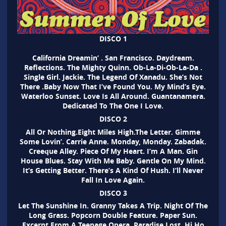
DISCO 1
California Dreamin’ . San Francisco. Daydream.
Reflections. The Mighty Quinn. Ob-La-Di-Ob-La-Da .
Single Girl. Jackie. The Legend Of Xanadu. She’s Not
There .Baby Now That I’ve Found You. My Mind’s Eye.
Waterloo Sunset. Love Is All Around. Guantanamera.
Dedicated To The One I Love.
DISCO 2
All Or Nothing.Eight Miles High.The Letter. Gimme
Some Lovin’. Carrie Anne. Monday, Monday. Zabadak.
Creeque Alley. Piece Of My Heart. I’m A Man. Gin
House Blues. Stay With Me Baby. Gentle On My Mind.
It’s Getting Better. There’s A Kind Of Hush. I’ll Never
Fall In Love Again.
DISCO 3
Let The Sunshine In. Granny Takes A Trip. Night Of The
Long Grass. Popcorn Double Feature. Paper Sun.
Excerpt From A Teenage Opera. Paradise Lost. Hi Ho