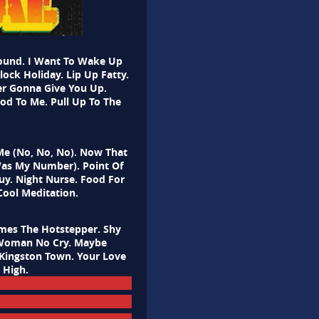
round. I Want To Wake Up
ock Holiday. Lip Up Fatty.
ver Gonna Give You Up.
ood To Me. Pull Up To The
Me (No, No, No). Now That
Was My Number). Point Of
Guy. Night Nurse. Food For
Cool Meditation.
omes The Hotstepper. Shy
o Woman No Cry. Maybe
 Kingston Town. Your Love
 High.