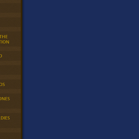
 THE
TION
O
OS
ONES
LDIES