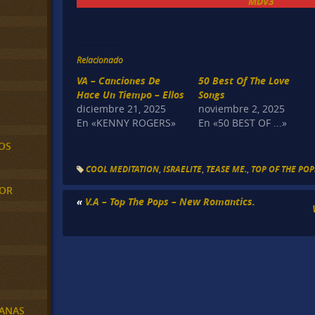
MDV3
Relacionado
VA – Canciones De
50 Best Of The Love
Hace Un Tiempo – Ellos
Songs
diciembre 21, 2025
noviembre 2, 2025
En «KENNY ROGERS»
En «50 BEST OF ...»
OS
COOL MEDITATION
,
ISRAELITE
,
TEASE ME.
,
TOP OF THE POP
MOR
«
V.A – Top The Pops – New Romantics.
BANAS