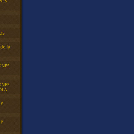
NES
OS
de la
ONES
ONES
OLA
OP
OP