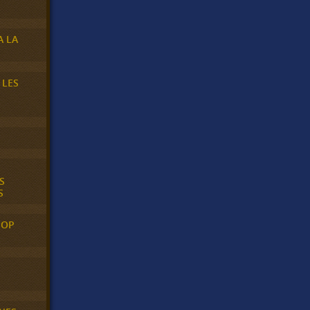
A LA
 LES
S
S
POP