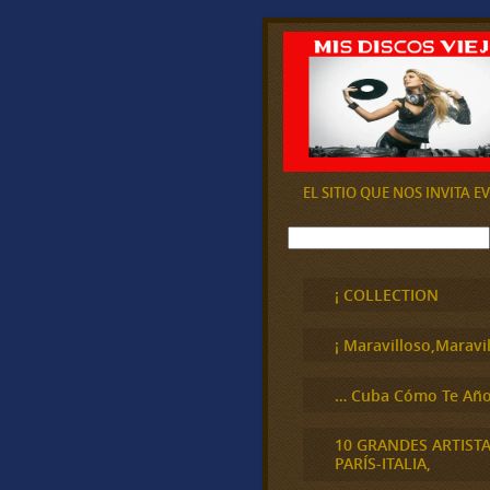
EL SITIO QUE NOS INVITA 
B
u
s
c
¡ COLLECTION
a
r
¡ Maravilloso,Maravil
… Cuba Cómo Te Año
10 GRANDES ARTIST
PARÍS-ITALIA,