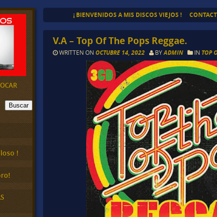
¡ BIENVENIDOS A MIS DISCOS VIEJOS !
CONTAC
V.A – Top Of The Pops Reggae.
WRITTEN ON
OCTUBRE 14, 2022
BY
ADMIN
IN
TOP 
EVOCAR
Buscar
loso !
ro!
AS