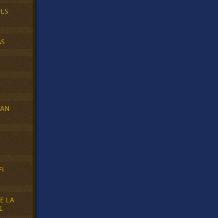
DES
AS
RAN
E
EL
E LA
E