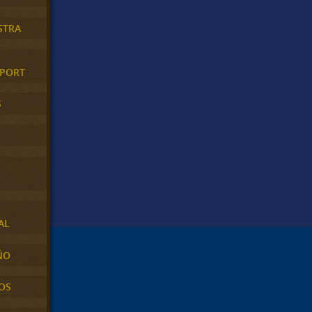
STRA
XPORT
S
AL
ÑO
OS