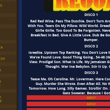
AS
DISCO 1
Red Red Wine. Pass The Dutchie. Don’t Turn A
With You. Tears On My Pillow. Wild World. Dreadl
Girlie Girlie. Too Good To Be Forgotten. Ne
Breakfast In Bed. Give A Little Love. Dub Be G
Bumper.
DISCO 2
TA
Israelite. Uptown Top Ranking. You Don’t Love 
We’ve Found Love. Good Thing Going.. 54-46 (
CHI
View. Prodigal Son. What Is Life. My Jamaican 
Thought. War Ina Babylon. Stir It Up. 
A
DISCO 3
Tease Me. Oh Carolina. Mr. Loverman. Here C
A
Guy. Murder She Wrote. Even After All. N
E
Tomorrow. How Long. Silly Games. Strollin’ On.
Gets Sweeter. Because I Got
A
MDV1
E
MDV2