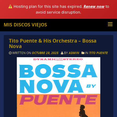
Renew now
Hosting plan for this site has expired.
to
avoid service disruption.
MIS DISCOS VIEJOS
Tito Puente & His Orchestra – Bossa
Nova
WRITTEN ON
OCTUBRE 28, 2025
BY
ADMIN
IN
TITO PUENTE