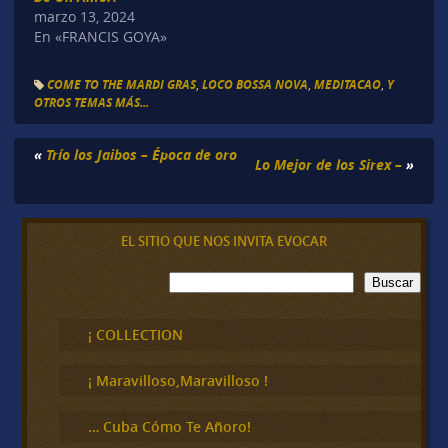
marzo 13, 2024
En «FRANCIS GOYA»
COME TO THE MARDI GRAS
,
LOCO BOSSA NOVA
,
MEDITACAO
,
Y
OTROS TEMAS MÁS...
«
Trío los Jaibos – Época de oro
Lo Mejor de los Sirex –
»
EL SITIO QUE NOS INVITA EVOCAR
B
Buscar
u
s
c
¡ COLLECTION
a
r
¡ Maravilloso,Maravilloso !
… Cuba Cómo Te Añoro!