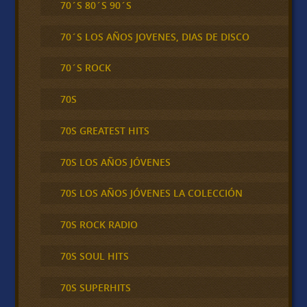
70´S 80´S 90´S
70´S LOS AÑOS JOVENES, DIAS DE DISCO
70´S ROCK
70S
70S GREATEST HITS
70S LOS AÑOS JÓVENES
70S LOS AÑOS JÓVENES LA COLECCIÓN
70S ROCK RADIO
70S SOUL HITS
70S SUPERHITS