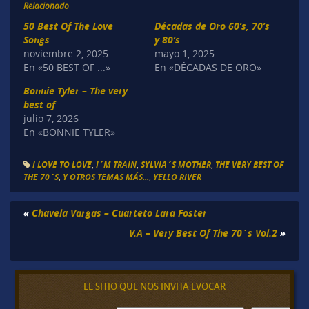
Relacionado
50 Best Of The Love
Décadas de Oro 60’s, 70’s
Songs
y 80’s
noviembre 2, 2025
mayo 1, 2025
En «50 BEST OF ...»
En «DÉCADAS DE ORO»
Bonnie Tyler – The very
best of
julio 7, 2026
En «BONNIE TYLER»
I LOVE TO LOVE
,
I´M TRAIN
,
SYLVIA´S MOTHER
,
THE VERY BEST OF
THE 70´S
,
Y OTROS TEMAS MÁS...
,
YELLO RIVER
«
Chavela Vargas – Cuarteto Lara Foster
V.A – Very Best Of The 70´s Vol.2
»
EL SITIO QUE NOS INVITA EVOCAR