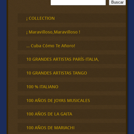
B
Buscar
u
s
c
¡ COLLECTION
a
r
¡ Maravilloso,Maravilloso !
… Cuba Cómo Te Añoro!
10 GRANDES ARTISTAS PARÍS-ITALIA,
10 GRANDES ARTISTAS TANGO
100 % ITALIANO
100 AÑOS DE JOYAS MUSICALES
100 AÑOS DE LA GAITA
100 AÑOS DE MARIACHI