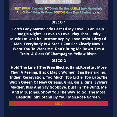
DISCO 1
Earth.Lady Marmalade.Best Of My Love .I Can Help.
Boogie Nights. I Love To Love. Play That Funky
Music.I’m On Fire. Instant Replay. Love Train. Dirty Ol’
Man. Everybody Is A Star. I Can See Clearly Now. I
Want You To Want Me .Don’t Bring Me Down. I’m A
Train. A Glass Of Champagne. Yellow River.
DISCO 2
Hold The Line 3.The Free Electric Band.Rosetta . More
Than A Feeling. Black Magic Woman. San Bernardino.
Indian Reservation. Too Much, Too Little, Too Late.The
Witch Queen Of New Orleans. Girls, Girls, Girls. Sylvia’s
Mother. Kiss And Say Goobbye. Dust In The Wind. Me
And Mrs. Jones. Show You The Way To Go. The Most
Beautiful Girl. Stand By Your Man.Rose Garden.
MDV