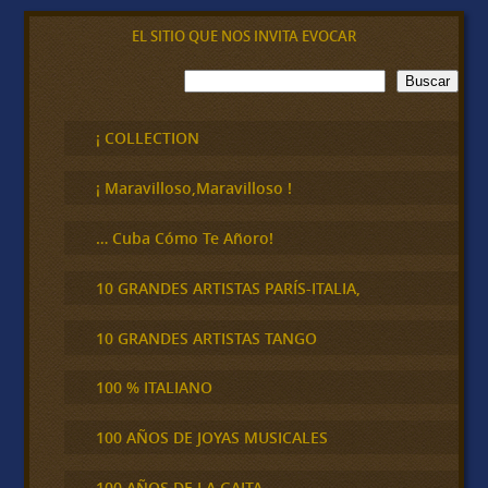
EL SITIO QUE NOS INVITA EVOCAR
B
Buscar
u
s
c
¡ COLLECTION
a
r
¡ Maravilloso,Maravilloso !
… Cuba Cómo Te Añoro!
10 GRANDES ARTISTAS PARÍS-ITALIA,
10 GRANDES ARTISTAS TANGO
100 % ITALIANO
100 AÑOS DE JOYAS MUSICALES
100 AÑOS DE LA GAITA