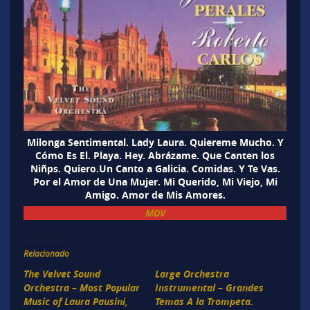
Milonga Sentimental. Lady Laura. Quiereme Mucho. Y
Cómo Es El. Playa. Hey. Abrázame. Que Canten los
Niñps. Quiero.Un Canto a Galicia. Comidas. Y Te Vas.
Por el Amor de Una Mujer. Mi Querido, Mi Viejo, Mi
Amigo. Amor de Mis Amores.
MDV
Relacionado
The Velvet Sound
Large Orchestra
Orchestra – Most Popular
Instrumental – Grandes
Music of Laura Pausini,
Temas A la Trompeta.