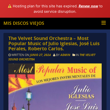
Renew now
Hosting plan for this site has expired.
to
avoid service disruption.
MIS DISCOS VIEJOS
The Velvet Sound Orchestra – Most
Popular Music of Julio Iglesias, José Luis
Perales, Roberto Carlos.
WRITTEN ON
JUNIO 27, 2024
BY
ADMIN
IN
THE VELVET
SOUND ORCHESTRA