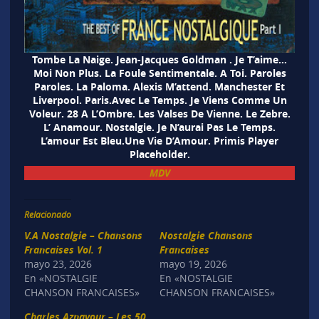
Tombe La Naige. Jean-Jacques Goldman . Je T’aime…
Moi Non Plus. La Foule Sentimentale. A Toi. Paroles
Paroles. La Paloma. Alexis M’attend. Manchester Et
Liverpool. Paris.Avec Le Temps. Je Viens Comme Un
Voleur. 28 A L’Ombre. Les Valses De Vienne. Le Zebre.
L’ Anamour. Nostalgie. Je N’aurai Pas Le Temps.
L’amour Est Bleu.Une Vie D’Amour. Primis Player
Placeholder.
MDV
Relacionado
V.A Nostalgie – Chansons
Nostalgie Chansons
Francaises Vol. 1
Francaises
mayo 23, 2026
mayo 19, 2026
En «NOSTALGIE
En «NOSTALGIE
CHANSON FRANCAISES»
CHANSON FRANCAISES»
Charles Aznavour – Les 50