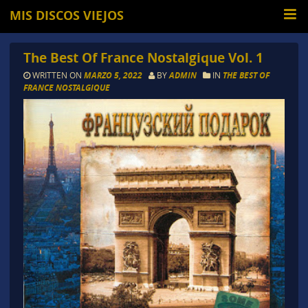
MIS DISCOS VIEJOS
The Best Of France Nostalgique Vol. 1
WRITTEN ON
MARZO 5, 2022
BY
ADMIN
IN
THE BEST OF
FRANCE NOSTALGIQUE