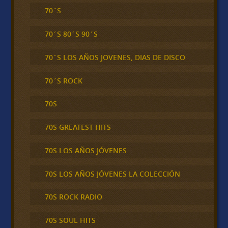
70´S
70´S 80´S 90´S
70´S LOS AÑOS JOVENES, DIAS DE DISCO
70´S ROCK
70S
70S GREATEST HITS
70S LOS AÑOS JÓVENES
70S LOS AÑOS JÓVENES LA COLECCIÓN
70S ROCK RADIO
70S SOUL HITS