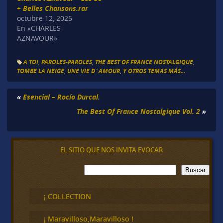
+ Belles Chansons.rar
octubre 12, 2025
En «CHARLES
AZNAVOUR»
A TOI
,
PAROLES-PAROLES
,
THE BEST OF FRANCE NOSTALGIQUE
,
TOMBE LA NEIGE
,
UNE VIE D´AMOUR
,
Y OTROS TEMAS MÁS...
«
Esencial – Rocío Durcal.
The Best Of France Nostalgique Vol. 2
»
EL SITIO QUE NOS INVITA EVOCAR
B
Buscar
u
s
c
¡ COLLECTION
a
r
¡ Maravilloso,Maravilloso !