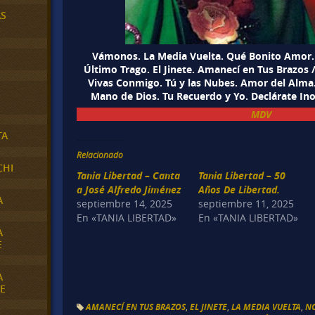
AS
Vámonos. La Media Vuelta. Qué Bonito Amor.
Último Trago. El Jinete. Amanecí en Tus Brazo
Vivas Conmigo. Tú y las Nubes. Amor del Alma.
Mano de Dios. Tu Recuerdo y Yo. Declárate In
MDV
TA
Relacionado
CHI
Tania Libertad – Canta
Tania Libertad – 50
a José Alfredo Jiménez
Años De Libertad.
A
septiembre 14, 2025
septiembre 11, 2025
En «TANIA LIBERTAD»
En «TANIA LIBERTAD»
A
E
A
E
AMANECÍ EN TUS BRAZOS
,
EL JINETE
,
LA MEDIA VUELTA
,
N