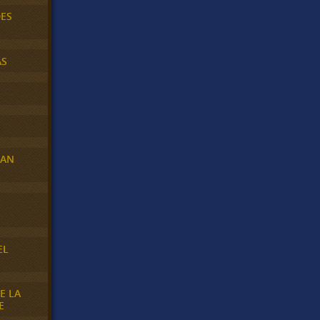
DES
AS
RAN
E
EL
E LA
E