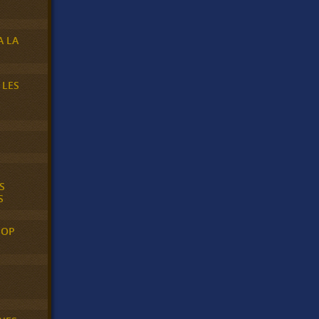
A LA
 LES
S
S
POP