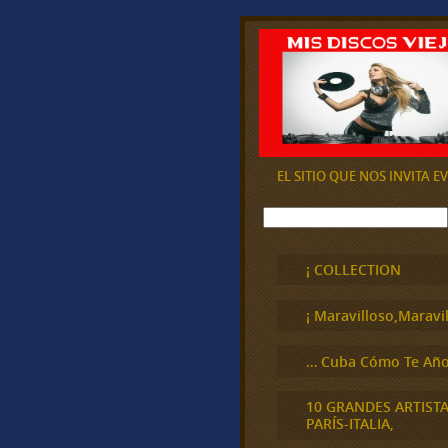
EL SITIO QUE NOS INVITA 
B
u
s
c
¡ COLLECTION
a
r
¡ Maravilloso,Maravil
… Cuba Cómo Te Año
10 GRANDES ARTIST
PARÍS-ITALIA,