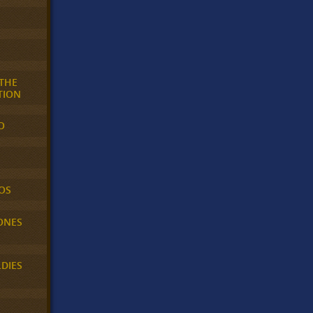
 THE
TION
O
OS
ONES
LDIES