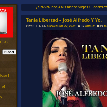
¡ BIENVENIDOS A MIS DISCOS VIEJOS !
CONTAC
Tania Libertad – José Alfredo Y Yo.
WRITTEN ON
SEPTIEMBRE 27, 2021
BY
ADMIN
IN
TA
EVOCAR
Buscar
loso !
ro!
AS