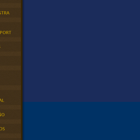
STRA
XPORT
S
AL
ÑO
OS