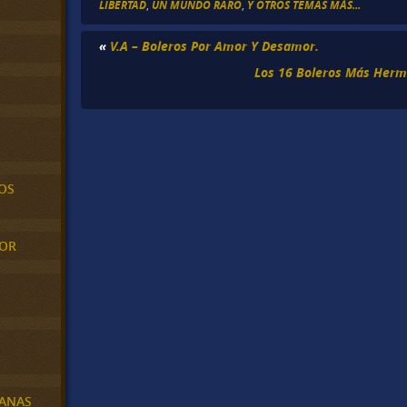
LIBERTAD
,
UN MUNDO RARO
,
Y OTROS TEMAS MÁS...
«
V.A – Boleros Por Amor Y Desamor.
Los 16 Boleros Más Hermos
OS
MOR
BANAS