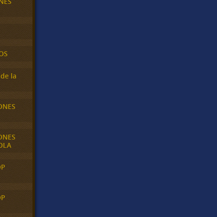
NES
OS
de la
ONES
ONES
OLA
OP
OP