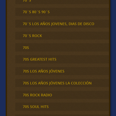
70´S
70´S 80´S 90´S
70´S LOS AÑOS JOVENES, DIAS DE DISCO
70´S ROCK
70S
70S GREATEST HITS
70S LOS AÑOS JÓVENES
70S LOS AÑOS JÓVENES LA COLECCIÓN
70S ROCK RADIO
70S SOUL HITS