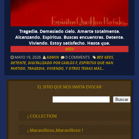
Tragedia. Demasiado cielo. Amarte totalmente.
Alcanzando. Espíritus. Buscas encuentras. Detente.
Viviendo. Estoy satisfecho. Hasta que.
MDV
MAYO 19, 2026
ADMIN
0 COMMENTS
BEE GEES
,
DETENTE
,
DIGITALIZADO POR CARLOS F
,
ESPÍRITUS QUE HAN
PARTIDO
,
TRAGEDIA
,
VIVIENDO
,
Y OTROS TEMAS MÁS...
EL SITIO QUE NOS INVITA EVOCAR
B
Buscar
u
s
c
¡ COLLECTION
a
r
¡ Maravilloso,Maravilloso !