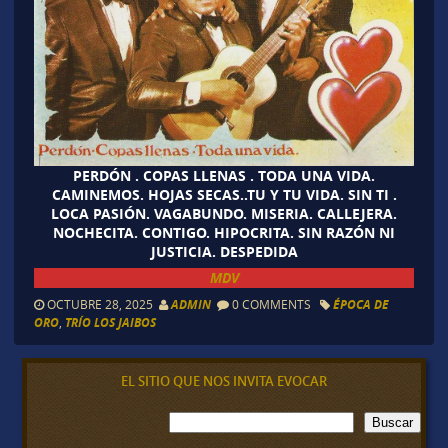
PERDÓN . COPAS LLENAS . TODA UNA VIDA.
CAMINEMOS. HOJAS SECAS..TU Y TU VIDA. SIN TI .
LOCA PASIÓN. VAGABUNDO. MISERIA. CALLEJERA.
NOCHECITA. CONTIGO. HIPOCRITA. SIN RAZÓN NI
JUSTICIA. DESPEDIDA
MDV
OCTUBRE 28, 2025
ADMIN
0 COMMENTS
ÉPOCA DE
ORO
,
TRÍO LOS JAIBOS
EL SITIO QUE NOS INVITA EVOCAR
B
Buscar
u