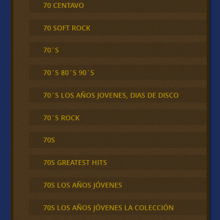
70 CENTAVO
70 SOFT ROCK
70´S
70´S 80´S 90´S
70´S LOS AÑOS JOVENES, DIAS DE DISCO
70´S ROCK
70S
70S GREATEST HITS
70S LOS AÑOS JÓVENES
70S LOS AÑOS JÓVENES LA COLECCIÓN