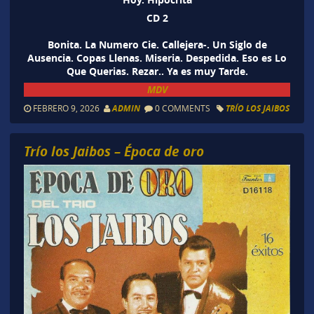
CD 2
Bonita. La Numero Cie. Callejera-. Un Siglo de
Ausencia. Copas Llenas. Miseria. Despedida. Eso es Lo
Que Querias. Rezar.. Ya es muy Tarde.
MDV
FEBRERO 9, 2026
ADMIN
0 COMMENTS
TRÍO LOS JAIBOS
Trío los Jaibos – Época de oro