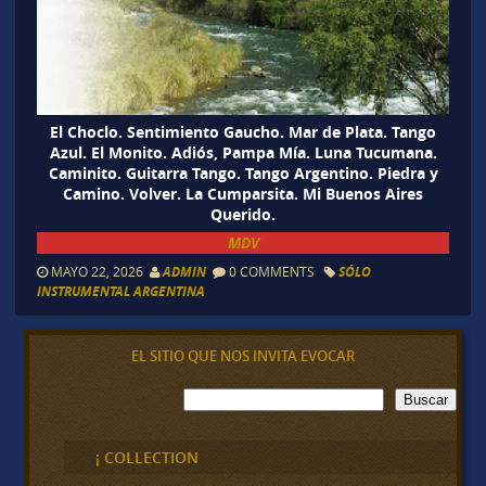
El Choclo. Sentimiento Gaucho. Mar de Plata. Tango
Azul. El Monito. Adiós, Pampa Mía. Luna Tucumana.
Caminito. Guitarra Tango. Tango Argentino. Piedra y
Camino. Volver. La Cumparsita. Mi Buenos Aires
Querido.
MDV
MAYO 22, 2026
ADMIN
0 COMMENTS
SÓLO
INSTRUMENTAL ARGENTINA
EL SITIO QUE NOS INVITA EVOCAR
B
Buscar
u
s
c
¡ COLLECTION
a
r