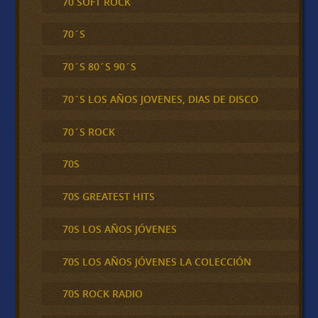
70 SOFT ROCK
70´S
70´S 80´S 90´S
70´S LOS AÑOS JOVENES, DIAS DE DISCO
70´S ROCK
70S
70S GREATEST HITS
70S LOS AÑOS JÓVENES
70S LOS AÑOS JÓVENES LA COLECCIÓN
70S ROCK RADIO