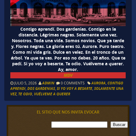
Contigo aprendí. Dos gardenias. Contigo en la
distancia. Lágrimas negras. Solamente una vez.
Nosotros. Toda una vida. Somos novios. Que ya tarde
y. Flores negras. La gloria eres tú. Aurora. Puro teatro.
Como mi vida gris. Dulce en velez. En el tronco de un
árbol. Ya que te vas. Por eso no debes. 20 años. Que te
pedí. Si yo voy a besarte. Te odio. Vuélveme a querer.
Ay, amor.
MDV
JULIO 5, 2026
ADMIN
0 COMMENTS
AURORA
,
CONTIGO
APRENDI
,
DOS GARDENIAS
,
SI YO VOY A BESARTE
,
SOLAMENTE UNA
VEZ
,
TE ODIO
,
VUÉLVEME A QUERER
EL SITIO QUE NOS INVITA EVOCAR
B
Buscar
u
s