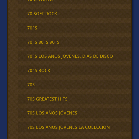
70 SOFT ROCK
70´S
70´S 80´S 90´S
70´S LOS AÑOS JOVENES, DIAS DE DISCO
70´S ROCK
70S
70S GREATEST HITS
70S LOS AÑOS JÓVENES
70S LOS AÑOS JÓVENES LA COLECCIÓN