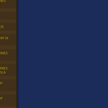
NES
OS
de la
ONES
ONES
OLA
OP
OP