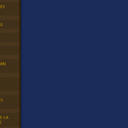
DES
AS
RAN
E
EL
E LA
E