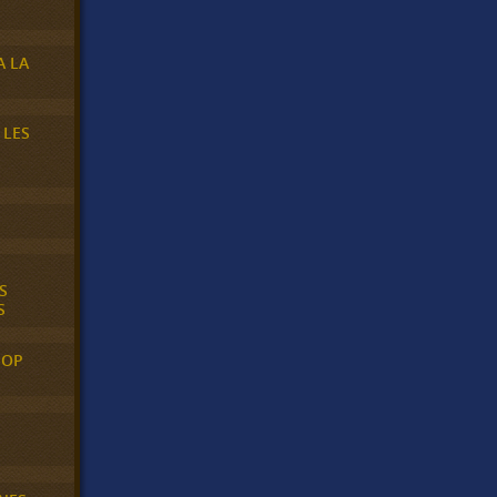
A LA
 LES
S
S
POP