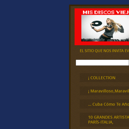
EL SITIO QUE NOS INVITA 
B
u
s
c
¡ COLLECTION
a
r
¡ Maravilloso,Maravil
… Cuba Cómo Te Año
10 GRANDES ARTIST
PARÍS-ITALIA,