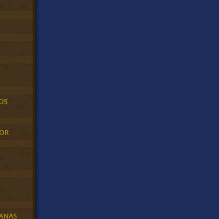
OS
MOR
BANAS