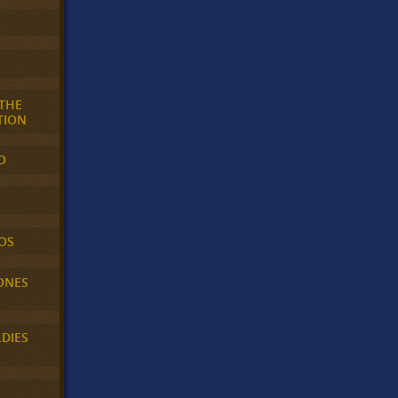
 THE
TION
O
OS
ONES
LDIES