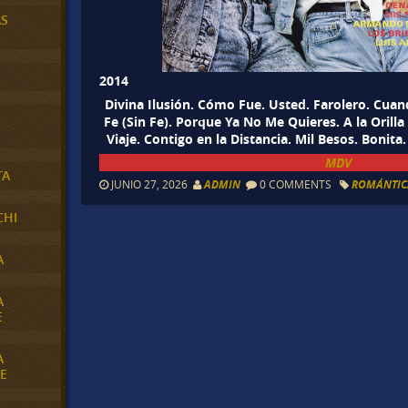
AS
2014
Divina Ilusión. Cómo Fue. Usted. Farolero. Cua
Fe (Sin Fe). Porque Ya No Me Quieres. A la Orill
Viaje. Contigo en la Distancia. Mil Besos. Bonita
MDV
TA
JUNIO 27, 2026
ADMIN
0 COMMENTS
ROMÁNTIC
CHI
A
A
E
A
E