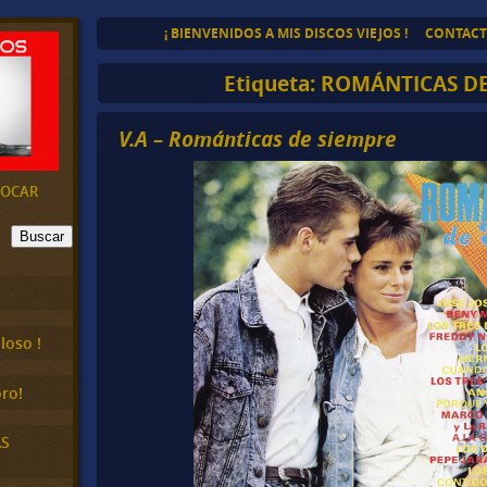
¡ BIENVENIDOS A MIS DISCOS VIEJOS !
CONTAC
Etiqueta:
ROMÁNTICAS DE
V.A – Románticas de siempre
EVOCAR
Buscar
loso !
ro!
AS