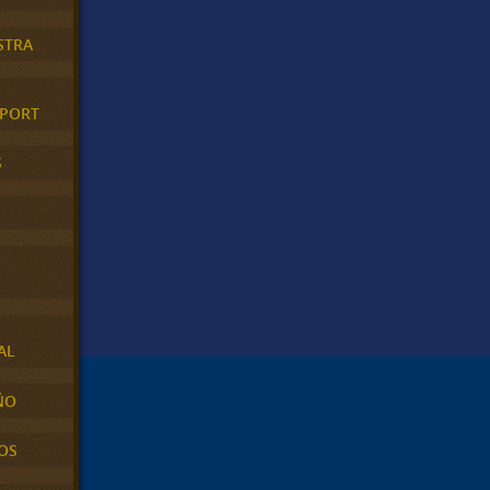
STRA
XPORT
S
AL
ÑO
OS