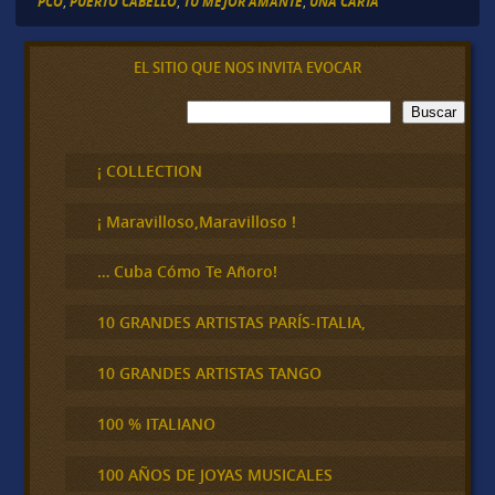
PCO
,
PUERTO CABELLO
,
TU MEJOR AMANTE
,
UNA CARTA
EL SITIO QUE NOS INVITA EVOCAR
B
Buscar
u
s
c
¡ COLLECTION
a
r
¡ Maravilloso,Maravilloso !
… Cuba Cómo Te Añoro!
10 GRANDES ARTISTAS PARÍS-ITALIA,
10 GRANDES ARTISTAS TANGO
100 % ITALIANO
100 AÑOS DE JOYAS MUSICALES