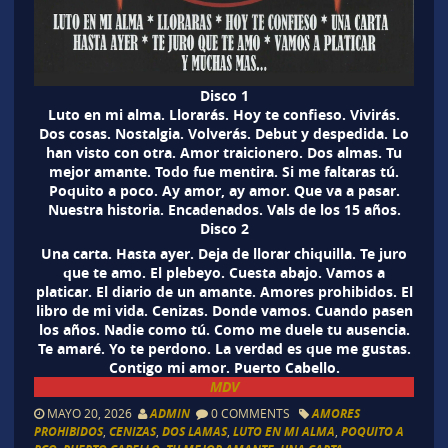
Disco 1
Luto en mi alma. Llorarás. Hoy te confieso. Vivirás.
Dos cosas. Nostalgia. Volverás. Debut y despedida. Lo
han visto con otra. Amor traicionero. Dos almas. Tu
mejor amante. Todo fue mentira. Si me faltaras tú.
Poquito a poco. Ay amor, ay amor. Que va a pasar.
Nuestra historia. Encadenados. Vals de los 15 años.
Disco 2
Una carta. Hasta ayer. Deja de llorar chiquilla. Te juro
que te amo. El plebeyo. Cuesta abajo. Vamos a
platicar. El diario de un amante. Amores prohibidos. El
libro de mi vida. Cenizas. Donde vamos. Cuando pasen
los años. Nadie como tú. Como me duele tu ausencia.
Te amaré. Yo te perdono. La verdad es que me gustas.
Contigo mi amor. Puerto Cabello.
MDV
MAYO 20, 2026
ADMIN
0 COMMENTS
AMORES
PROHIBIDOS
,
CENIZAS
,
DOS LAMAS
,
LUTO EN MI ALMA
,
POQUITO A