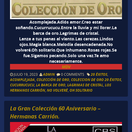
Acomplejada.Adiós amor.Creo estar
soñando.Cucurrucucu.Entre la lluvia y mi llorar.La
barca de oro.Lagrimas de cristal.
Lanza a tus penas al viento.Las cerezas.Lindos
ojos.Magia blanca.Melodía desencadenada.No
volveré.Oh solitario.Que inhumano.Rosas rojas.Se
fue.Sigamos pecando.Solo una vez.Te amo
necesariamente.
MDV
JULIO 19, 2023
ADMIN
0 COMMENTS
20 ÉXITOS
,
ACOMPLEJADA
,
COLECCIÓN DE ORO
,
COLECCION DE ORO 20 ÉXITOS
,
CUCURRUCUCU
,
LA BARCA DE ORO
,
LAGRIMAS DE CRISTAL
,
LOS
HERMANOS CARRIÓN
,
NO VOLVERÉ
,
OH SOLITARIO
La Gran Colección 60 Aniversario –
Hermanas Carrión.