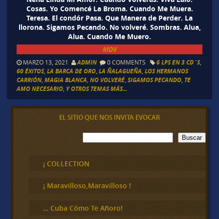
Cosas. Yo Comencé La Broma. Cuando Me Muera.
Teresa. El condór Pasa. Que Manera de Perder. La
llorona. Sigamos Pecando. No volveré. Sombras. Alua,
Alua. Cuando Me Muero.
MDV
MARZO 13, 2021
ADMIN
0 COMMENTS
6 LPS EN 3 CD´S
,
60 ÉXITOS
,
LA BARCA DE ORO
,
LA ÑALAGUEÑA
,
LOS HERMANOS
CARRIÓN
,
MAGIA BLANCA
,
NO VOLVERÉ
,
SIGAMOS PECANDO
,
TE
AMO NECESARIO
,
Y OTROS TEMAS MÁS...
EL SITIO QUE NOS INVITA EVOCAR
B
Buscar
u
s
c
¡ COLLECTION
a
r
¡ Maravilloso,Maravilloso !
… Cuba Cómo Te Añoro!