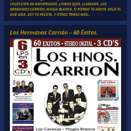
COLECCIÓN 60 ANIVERSARIO
,
LINDOS OJOS
,
LLAMAME
,
LOS
HERMANOS CARRIÓN
,
MAGIA BLANCA
,
SI PIERDO TU AMOR
,
SOLO EL
QUE AMA
,
SOY TU PELOTA
,
Y OTROS TEMAS MÁS...
Los Hermanos Carrión – 60 Éxitos.