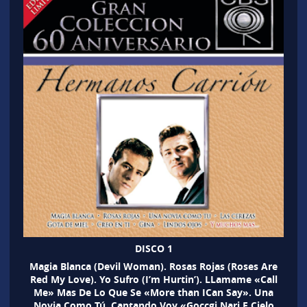
DISCO 1
Magia Blanca (Devil Woman). Rosas Rojas (Roses Are
Red My Love). Yo Sufro (I’m Hurtin’). LLamame «Call
Me» Mas De Lo Que Se «More than ICan Say». Una
Novia Como Tú. Cantando Voy «Goccgi Nari E Cielo