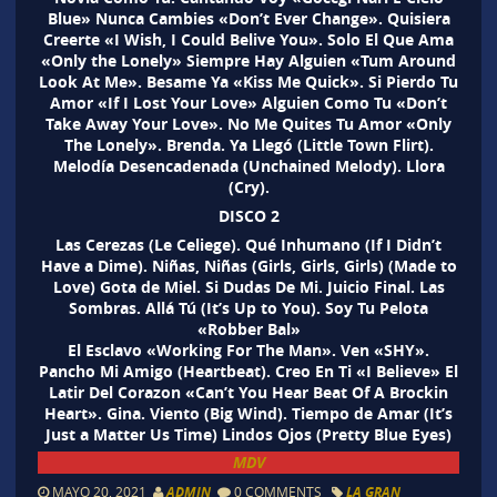
Blue» Nunca Cambies «Don’t Ever Change». Quisiera
Creerte «I Wish, I Could Belive You». Solo El Que Ama
«Only the Lonely» Siempre Hay Alguien «Tum Around
Look At Me». Besame Ya «Kiss Me Quick». Si Pierdo Tu
Amor «If I Lost Your Love» Alguien Como Tu «Don’t
Take Away Your Love». No Me Quites Tu Amor «Only
The Lonely». Brenda. Ya Llegó (Little Town Flirt).
Melodía Desencadenada (Unchained Melody). Llora
(Cry).
DISCO 2
Las Cerezas (Le Celiege). Qué Inhumano (If I Didn’t
Have a Dime). Niñas, Niñas (Girls, Girls, Girls) (Made to
Love) Gota de Miel. Si Dudas De Mi. Juicio Final. Las
Sombras. Allá Tú (It’s Up to You). Soy Tu Pelota
«Robber Bal»
El Esclavo «Working For The Man». Ven «SHY».
Pancho Mi Amigo (Heartbeat). Creo En Ti «I Believe» El
Latir Del Corazon «Can’t You Hear Beat Of A Brockin
Heart». Gina. Viento (Big Wind). Tiempo de Amar (It’s
Just a Matter Us Time) Lindos Ojos (Pretty Blue Eyes)
MDV
MAYO 20, 2021
ADMIN
0 COMMENTS
LA GRAN