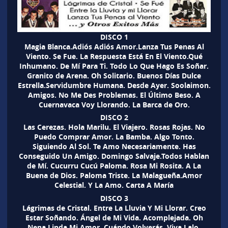
DISCO 1
Magia Blanca.Adiós Adiós Amor.Lanza Tus Penas Al
Viento. Se Fue. La Respuesta Está En El Viento.Qué
Inhumano. De Mí Para Ti. Todo Lo Que Hago Es Soñar.
Granito de Arena. Oh Solitario. Buenos Días Dulce
Estrella.Servidumbre Humana. Desde Ayer. Soolaimon.
Amigos. No Me Des Problemas. El Último Beso. A
Cuernavaca Voy Llorando. La Barca de Oro.
DISCO 2
Las Cerezas. Hola Marilu. El Viajero. Rosas Rojas. No
Puedo Comprar Amor. La Bamba. Algo Tonto.
Siguiendo Al Sol. Te Amo Necesariamente. Has
Conseguido Un Amigo. Domingo Salvaje.Todos Hablan
de Mí. Cucurru Cucú Paloma. Rosa Mi Rosita. A La
Buena de Dios. Paloma Triste. La Malagueña.Amor
Celestial. Y La Amo. Carta A María
DISCO 3
Lágrimas de Cristal. Entre La Lluvia Y Mi Llorar. Creo
Estar Soñando. Ángel de Mi Vida. Acomplejada. Oh
Nena Linda Mi Amor. Cuándo Volverás. Viva Lalo.