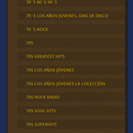
70´S 80´S 90´S
70´S LOS AÑOS JOVENES, DIAS DE DISCO
70´S ROCK
70S
70S GREATEST HITS
70S LOS AÑOS JÓVENES
70S LOS AÑOS JÓVENES LA COLECCIÓN
70S ROCK RADIO
70S SOUL HITS
70S SUPERHITS