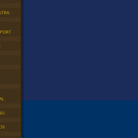
STRA
XPORT
S
AL
ÑO
OS