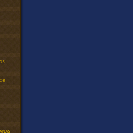
OS
MOR
BANAS