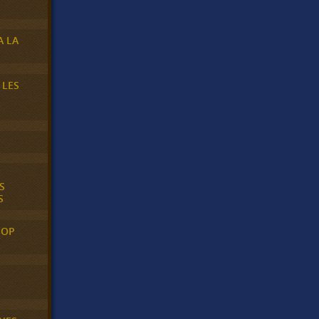
A LA
 LES
S
S
POP