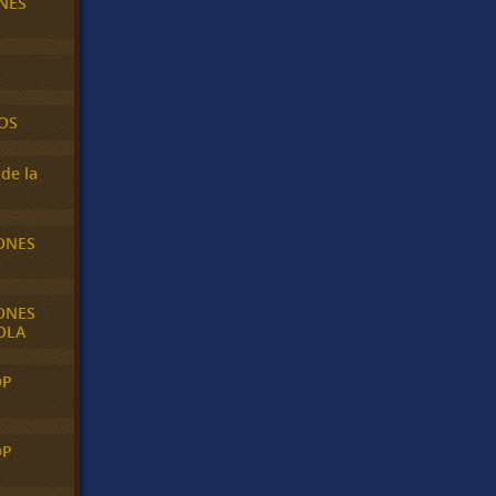
NES
OS
de la
ONES
ONES
OLA
OP
OP