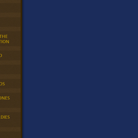
 THE
TION
O
OS
ONES
LDIES