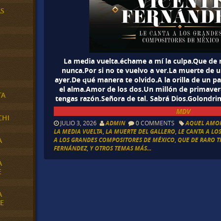
AS
La media vuelta.échame a mí la culpa.Que de 
nunca.Por si no te vuelvo a ver.La muerte de u
ayer.De qué manera te olvido.A la orilla de un pa
el alma.Amor de los dos.Un millón de primave
TA
tengas razón.Señora de tal. Sabrá Dios.Golondri
MDV
CHI
JULIO 3, 2026
ADMIN
0 COMMENTS
AQUEL AMO
LA MEDIA VUELTA
,
LA MUERTE DEL GALLERO
,
LE CANTA A LO
A
A LOS GRANDES COMPOSITORES DE MÉXICO
,
QUE DE RARO T
FERNÁNDEZ
,
Y OTROS TEMAS MÁS...
A
E
A
E