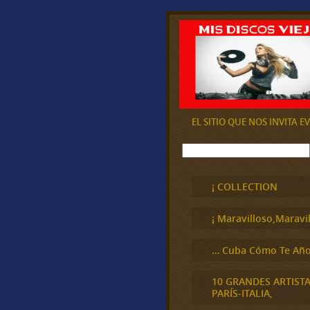
EL SITIO QUE NOS INVITA 
B
u
s
c
¡ COLLECTION
a
r
¡ Maravilloso,Maravil
… Cuba Cómo Te Año
10 GRANDES ARTIST
PARÍS-ITALIA,