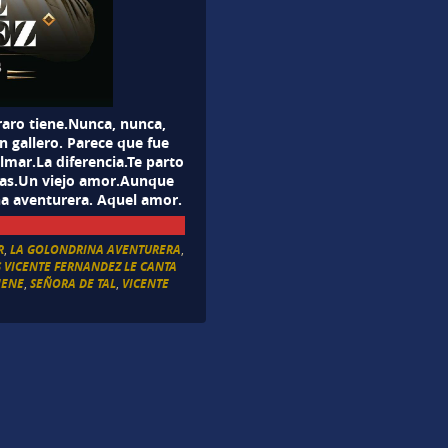
raro tiene.Nunca, nunca,
n gallero. Parece que fue
lmar.La diferencia.Te parto
ras.Un viejo amor.Aunque
na aventurera. Aquel amor.
R
,
LA GOLONDRINA AVENTURERA
,
S VICENTE FERNANDEZ LE CANTA
IENE
,
SEÑORA DE TAL
,
VICENTE