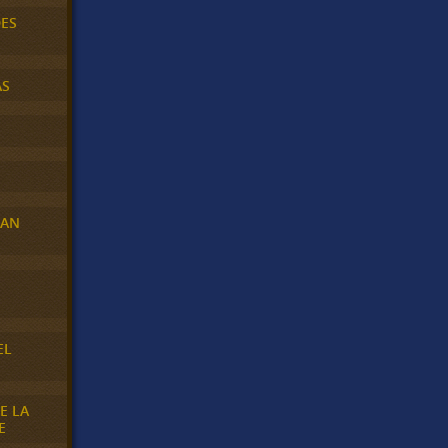
DES
AS
RAN
E
EL
E LA
E