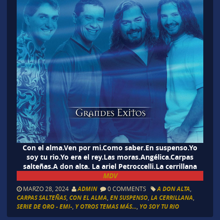
Con el alma.Ven por mi.Como saber.En suspenso.Yo
soy tu rio.Yo era el rey.Las moras.Angélica.Carpas
salteñas.A don alta. La ariel Petroccelli.La cerrillana
MDV
MARZO 28, 2024
ADMIN
0 COMMENTS
A DON ALTA
,
CARPAS SALTEÑAS
,
CON EL ALMA
,
EN SUSPENSO
,
LA CERRILLANA
,
SERIE DE ORO - EMI-
,
Y OTROS TEMAS MÁS...
,
YO SOY TU RIO