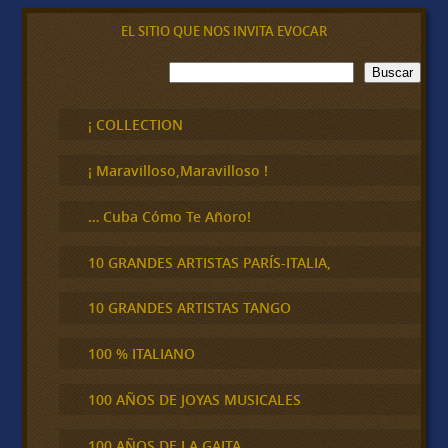
EL SITIO QUE NOS INVITA EVOCAR
B
Buscar
u
s
c
¡ COLLECTION
a
r
¡ Maravilloso,Maravilloso !
… Cuba Cómo Te Añoro!
10 GRANDES ARTISTAS PARÍS-ITALIA,
10 GRANDES ARTISTAS TANGO
100 % ITALIANO
100 AÑOS DE JOYAS MUSICALES
100 AÑOS DE LA GAITA