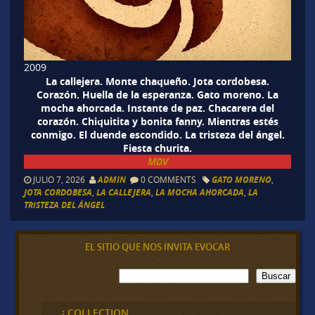
2009
La callejera. Monte chaqueño. Jota cordobesa.
Corazón. Huella de la esperanza. Gato moreno. La
mocha ahorcada. Instante de paz. Chacarera del
corazón. Chiquitita y bonita fanny. Mientras estés
conmigo. El duende escondido. La tristeza del ángel.
Fiesta churita.
MDV
JULIO 7, 2026
ADMIN
0 COMMENTS
GATO MORENO
,
JOTA CORDOBESA
,
LA CALLEJERA
,
LA MOCHA AHORCADA
,
LA
TRISTEZA DEL ÁNGEL
EL SITIO QUE NOS INVITA EVOCAR
B
Buscar
u
s
c
¡ COLLECTION