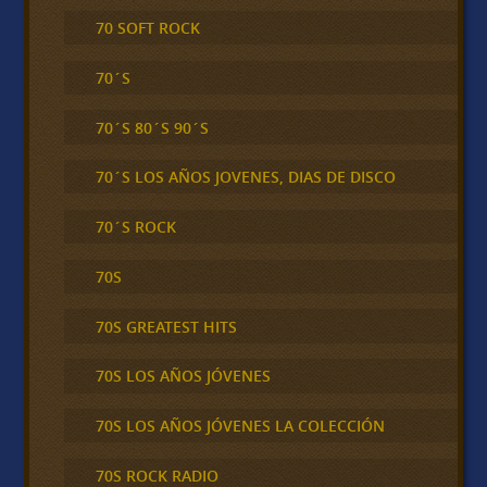
70 SOFT ROCK
70´S
70´S 80´S 90´S
70´S LOS AÑOS JOVENES, DIAS DE DISCO
70´S ROCK
70S
70S GREATEST HITS
70S LOS AÑOS JÓVENES
70S LOS AÑOS JÓVENES LA COLECCIÓN
70S ROCK RADIO